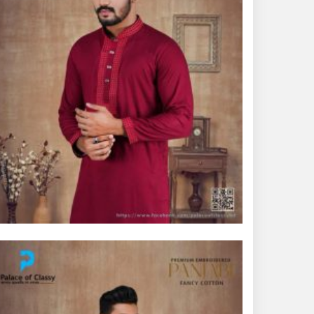
ভূরুঙ্গামারীতে পুলিশ-বিজিবির
যৌথ অভিযানে গাঁজার গাছ
সহ মাদককারবারি আটক
জরায়ুমুখ ক্যান্সার স্ক্রিনিংয়ে
কুড়িগ্রামে সেরা নাগেশ্বরী,
সম্মাননা পেলেন নার্স নাজমা