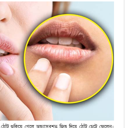
ঠোঁট শুকিয়ে গেলে অভ্যাসবশত জিভ দিয়ে ঠোঁট চেটে ফেলেন।