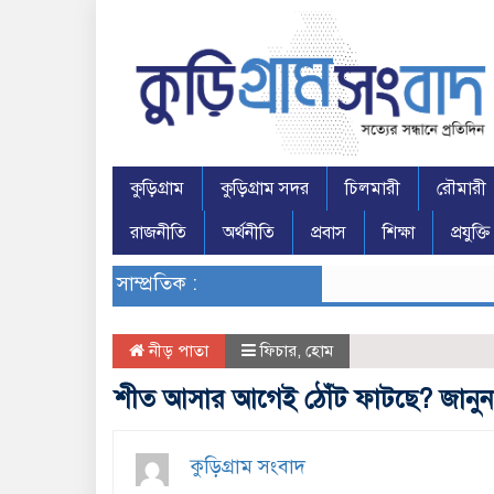
কুড়িগ্রাম
কুড়িগ্রাম সদর
চিলমারী
রৌমারী
রাজনীতি
অর্থনীতি
প্রবাস
শিক্ষা
প্রযুক্তি
সাম্প্রতিক :
নীড় পাতা
ফিচার
,
হোম
শীত আসার আগেই ঠোঁট ফাটছে? জানুন
কুড়িগ্রাম সংবাদ