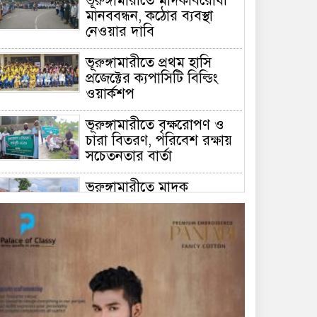
ভূরুঙ্গামারীতে মাদকবিরোধী
মানববন্ধন, কঠোর ব্যবস্থা
নেওয়ার দাবি
ভূরুঙ্গামারীতে প্রথম হাসি
প্রজেক্টের ক্যপাসিটি বিল্ডিং
ওয়ার্কশপ
ভূরুঙ্গামারীতে বৃক্ষরোপণ ও
চারা বিতরণ, পরিবেশ রক্ষায়
সচেতনতার বার্তা
ভূরুঙ্গামারীতে মাদক
প্রতিরোধে মানববন্ধন
ভূরুঙ্গামারীতে ১৭৪০ মিটার
অবৈধ চায়না দুয়ারী জাল জব্দ
করে ধ্বংস করল প্রশাসন