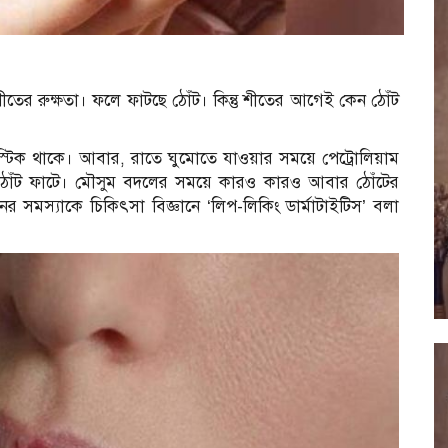
 শীতের রুক্ষতা। ফলে ফাটছে ঠোঁট। কিন্তু শীতের আগেই কেন ঠোঁট
্টিক থাকে। আবার, রাতে ঘুমোতে যাওয়ার সময়ে পেট্রোলিয়াম
োঁট ফাটে। মৌসুম বদলের সময়ে কারও কারও আবার ঠোঁটের
সমস্যাকে চিকিৎসা বিজ্ঞানে ‘লিপ-লিকিং ডার্মাটাইটিস’ বলা