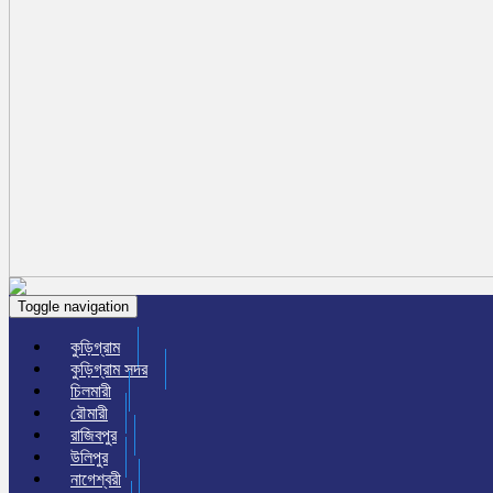
Toggle navigation
কুড়িগ্রাম
কুড়িগ্রাম সদর
চিলমারী
রৌমারী
রাজিবপুর
উলিপুর
নাগেশ্বরী