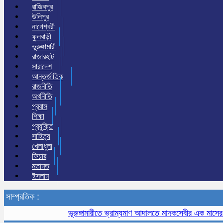
রাজিবপুর
উলিপুর
নাগেশ্বরী
ফুলবাড়ী
ভুরুঙ্গামারী
রাজারহাট
সারাদেশ
আন্তর্জাতিক
রাজনীতি
অর্থনীতি
প্রবাস
শিক্ষা
প্রযুক্তি
সাহিত্য
খেলাধুলা
ফিচার
মতামত
ইসলাম
সাম্প্রতিক :
ভূরুঙ্গামারীতে ভ্রাম্যমাণ আদালতে মাদকসেবীর এক মাসের কারা