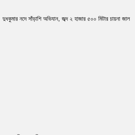
দুধকুমার নদে সাঁড়াশি অভিযান, জব্দ ২ হাজার ৫০০ মিটার চায়না জাল