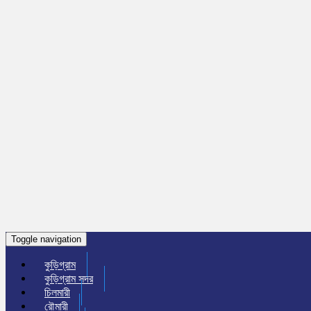
Toggle navigation
কুড়িগ্রাম
কুড়িগ্রাম সদর
চিলমারী
রৌমারী