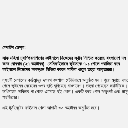
স্পোর্টস ডেস্ক:
সাফ মহিলা চ্যাম্পিয়নশিপের ফাইনালে নিজেদের স্থান নিশ্চিত করেছে বাংলাদেশ দল
আজ রোববার (২৭ অক্টোবর) সেমিফাইনালে ভুটানকে ৭-১ গোলে পরাজিত করে
ফাইনালে নিজেদের অবস্থান নিশ্চিত করেন সাবিনা খাতুন-তহুরা আক্তাররা।
ম্যাচটি নেপালের কাঠমান্ডুর দশরথ রঙ্গশালা স্টেডিয়ামে অনুষ্ঠিত হয়। পুরো ম্যাচে বল
গেলে ভুটানের মেয়েদের ওপর ছড়ি ঘুরিয়েছে বাংলাদেশ। তহুরা পেয়েছেন হ্যাটট্রিক।
অধিনায়ক সাবিনার পা থেকে এসেছে দুই গোল। একটি করে গোল ঋতুপর্তা এবং মাসু
পারভিনের।
এই টুর্নামেন্টের ফাইনাল খেলা আগামী ৩০ অক্টোবর অনুষ্ঠিত হবে।