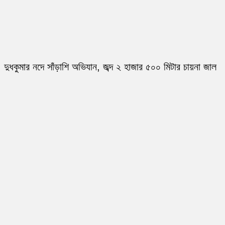
দুধকুমার নদে সাঁড়াশি অভিযান, জব্দ ২ হাজার ৫০০ মিটার চায়না জাল