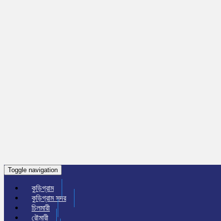
Toggle navigation
কুড়িগ্রাম
কুড়িগ্রাম সদর
চিলমারী
রৌমারী