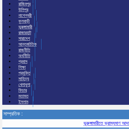
রাজিবপুর
উলিপুর
নাগেশ্বরী
ফুলবাড়ী
ভুরুঙ্গামারী
রাজারহাট
সারাদেশ
আন্তর্জাতিক
রাজনীতি
অর্থনীতি
প্রবাস
শিক্ষা
প্রযুক্তি
সাহিত্য
খেলাধুলা
ফিচার
মতামত
ইসলাম
সাম্প্রতিক :
ভূরুঙ্গামারীতে ভ্রাম্যমাণ আদালতে 