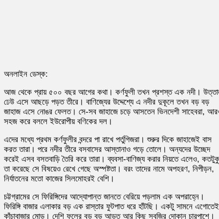
অনলাইন ডেস্ক:
আজ থেকে প্রায় ৫০০ বছর আগের কথা। কর্ণফুলী তখন প্রশস্ত এক নদী। উত্ত
ঢেউ এসে আছড়ে পড়ত তীরে। বাণিজ্যের উদ্দেশ্যে এ নদীর দুকূলে তখন বড় বড়
জাহাজ এসে নোঙর ফেলত। সে-সব জাহাজে চড়ে আসতেন ভিনদেশী সাহেবরা, আর
সহজ করে বললে ইউরোপীয় বণিকের দল।
এদের মধ্যে প্রথম কর্ণফুলীর বন্দরে পা রাখে পর্তুগিজরা। শুরুর দিকে জাহাজেই বাস
করত তারা। পরে নদীর তীরে বসবাসের আস্তানাও গড়ে তোলে। অন্যদের উচ্ছেদ
করেই এসব বসতবাড়ি তৈরি করে তারা। ব্যবসা-বাণিজ্য করার নিয়তে এলেও, কতটুক
তা করেছে সে বিষয়েও রেখে গেছে অস্পষ্টতা। বরং তাদের নামে অপহরণ, নিপীড়ন,
নির্যাতনের মতো কাজের সিলমোহরই বেশি।
চট্টগ্রামের সে ফিরিঙ্গিদের আদ্যোপান্ত জানতে বেরিয়ে পড়লাম এক অপরাহ্নে।
ফিরিঙ্গি বাজার এলাকার বড় এক রাস্তার ফুটপাত ধরে হাঁটছি। একটু সামনে এগোতেই
কাঁচাবাজার মোড়। দেশি ফলের বড় বড় আড়ত আর কিছু সবজির দোকান চারপাশে।