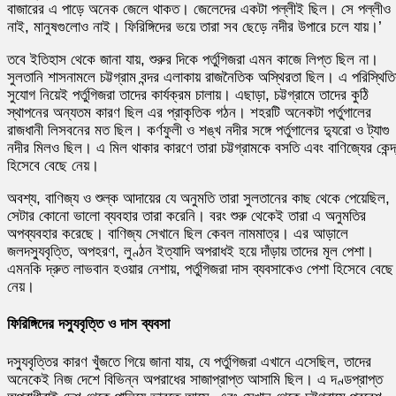
বাজারের এ পাড়ে অনেক জেলে থাকত। জেলেদের একটা পল্লীই ছিল। সে পল্লীও
নাই, মানুষগুলোও নাই। ফিরিঙ্গিদের ভয়ে তারা সব ছেড়ে নদীর উপারে চলে যায়।’
তবে ইতিহাস থেকে জানা যায়, শুরুর দিকে পর্তুগিজরা এমন কাজে লিপ্ত ছিল না।
সুলতানি শাসনামলে চট্টগ্রাম বন্দর এলাকায় রাজনৈতিক অস্থিরতা ছিল। এ পরিস্থিত
সুযোগ নিয়েই পর্তুগিজরা তাদের কার্যক্রম চালায়। এছাড়া, চট্টগ্রামে তাদের কুঠি
স্থাপনের অন্যতম কারণ ছিল এর প্রাকৃতিক গঠন। শহরটি অনেকটা পর্তুগালের
রাজধানী লিসবনের মত ছিল। কর্ণফুলী ও শঙ্খ নদীর সঙ্গে পর্তুগালের দ্যুরো ও ট্যাগু
নদীর মিলও ছিল। এ মিল থাকার কারণে তারা চট্টগ্রামকে বসতি এবং বাণিজ্যের কেন্দ
হিসেবে বেছে নেয়।
অবশ্য, বাণিজ্য ও শুল্ক আদায়ের যে অনুমতি তারা সুলতানের কাছ থেকে পেয়েছিল,
সেটার কোনো ভালো ব্যবহার তারা করেনি। বরং শুরু থেকেই তারা এ অনুমতির
অপব্যবহার করেছে। বাণিজ্য সেখানে ছিল কেবল নামমাত্র। এর আড়ালে
জলদস্যুবৃত্তি, অপহরণ, লুণ্ঠন ইত্যাদি অপরাধই হয়ে দাঁড়ায় তাদের মূল পেশা।
এমনকি দ্রুত লাভবান হওয়ার নেশায়, পর্তুগিজরা দাস ব্যবসাকেও পেশা হিসেবে বেছে
নেয়।
ফিরিঙ্গিদের দস্যুবৃত্তি ও দাস ব্যবসা
দস্যুবৃত্তির কারণ খুঁজতে গিয়ে জানা যায়, যে পর্তুগিজরা এখানে এসেছিল, তাদের
অনেকেই নিজ দেশে বিভিন্ন অপরাধের সাজাপ্রাপ্ত আসামি ছিল। এ দণ্ডপ্রাপ্ত