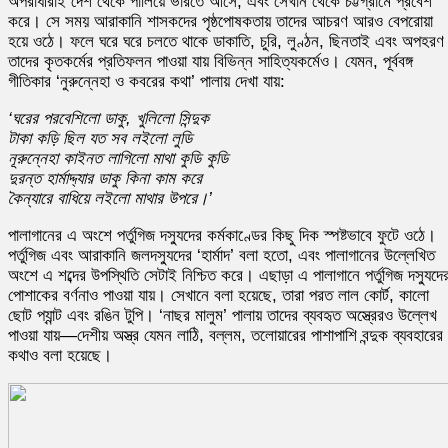
অপরাধীরাই দেশ থেকে পালিয়ে ভারতে আসে, এবং সেখান থেকে চট্টগ্রামে প্রবেশ
করে। সে সময় আরাকানি শাসকদের পৃষ্ঠপোষকতায় তাদের আচরণ আরও বেপরোয়া
হয়ে ওঠে। ফলে ঘরে ঘরে চলতে থাকে ডাকাতি, চুরি, লুণ্ঠন, ছিনতাই এবং অপহর
তাদের কৃতকর্মের প্রতিফলন পাওয়া যায় বিভিন্ন সাহিত্যকর্মেও। যেমন, পূর্ববঙ্গ
গীতিকার ‘নুরুন্নেহা ও কবরের কথা’ পালায় দেখা যায়:
‘ঘরের পরবেশিলো ডাকু, খুলিলো সিন্দুক
টাকা কড়ি ছিল যত সব লইলো লুডি
নূরুন্নেহা কাইনত লাগিলো মাথা কুডি কুডি
দুরন্ত হার্মাদ্দ্যার ডাকু কিনা কাম করে
কৈন্যারে বাধিয়ে লইলো মাথার উপরে।’
পালাগানের এ অংশে পর্তুগিজ দস্যুদের কর্মকাণ্ডের কিছু দিক স্পষ্টভাবে ফুটে ওঠে।
পর্তুগিজ এবং আরাকানি জলদস্যুদের ‘হার্মাদ’ বলা হতো, এবং পালাগানের উল্লেখিত
অংশে এ শব্দের উপস্থিতি সেটাই নিশ্চিত করে। এছাড়া এ পালাগানে পর্তুগিজ দস্যুদে
পোশাকের বর্ণনাও পাওয়া যায়। সেখানে বলা হয়েছে, তারা পরত লাল কোর্ট, কালো
ছোট প্যান্ট এবং রঙিন টুপি। ‘নাছর মালুম’ পালায় তাদের ব্যবহৃত অস্ত্রেরও উল্লেখ
পাওয়া যায়—দেশীয় অস্ত্র যেমন লাঠি, বল্লম, তলোয়ারের পাশাপাশি বন্দুক ব্যবহারের
কথাও বলা হয়েছে।