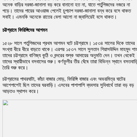
অনেক বাড়ির দরজা-জানালা বড় করে বানানো হত না, যাতে পর্তুগিজদের নজরে না
পড়ে। তাদের পায়ের আওয়াজ পেলেই চুপচাপ দরজা-জানালা বন্ধ করে বসে থাকত
সবাই। এমনকি অনেকে রাতের বেলা আলো না জ্বালিয়েই বসে থাকত।
চট্টগ্রামে ফিরিঙ্গিদের আগমন
১৫২৮ সালে পর্তুগিজদের প্রথম আগমন ঘটে চট্টগ্রামে। ১৫৩৪ সালের দিকে তাদের
সংখ্যা ধীরে ধীরে বাড়তে থাকে। এরপর ১৫৩৭ সালে সুলতান গিয়াসউদ্দিন মাহমুদ শা
তাদের চট্টগ্রামে বাণিজ্য কুঠি ও বন্দরের শুল্ক আদায়ের অনুমতি দেন। তখন থেকেই
তাদের স্থায়ীভাবে বসবাসের শুরু। কর্ণফুলীর তীর ঘেঁষে তারা বিভিন্ন স্থানে বসতবাড়
তৈরি শুরু করে।
চট্টগ্রামের পাথরঘাটা, কাঁচা বাজার মোড়, ফিরিঙ্গি বাজার এবং অভয়মিত্র ঘাটের
আশেপাশেই ছিল তাদের ঘরবাড়ি। এসবের পাশাপাশি ব্যবসার সুবিধার্থে তারা বড় বড়
আড়তও স্থাপন করে।