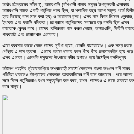
অর্থাৎ চট্টগ্রামের দক্ষিণে), অঙ্গারখালি (বাঁশখালী থানার সমুদ্র উপকূলবর্তী এলাকায়
অঙ্গারখালি নামক একটি পর্তুগিজ শহর ছিল, যা শতাধিক বছর আগে সমুদ্র গর্ভে বিলী
হয়ে গিয়েছে বলে মনে করা হয়) ও আরাকান বন্দর। এসব দাস কিনে নিতেন ওলন্দাজ,
ইংরেজ এবং ফরাসি বণিকরা। চট্টগ্রামে পর্তুগিজদের সবচেয়ে বড় বসতি ছিল এসব
বাজারকে কেন্দ্র করে। তাদের বেশিরভাগ বাস করত দেয়াঙ্গ, অঙ্গারখালি, ফিরিঙ্গি বাজা
পাথরঘাটা এবং জামালখান এলাকায়।
এতে ব্যবসার কাজে যেমন তাদের সুবিধা হতো, তেমনি যাতায়াতেও। এক সময় চরমে
পৌঁছায় এ দাস ব্যবসা। এভাবে চলতে থাকার ফলে ধীরে ধীরে জনমানবহীন হয়ে পড়ে
এসব এলাকা। এমনকি দস্যুদের উৎপাতে নদীর দুপারও হয়ে উঠেছিল বসতিশূন্য।
অষ্টাদশ শতাব্দীর লুটতরাজপ্রিয় অশ্বারোহী মারাঠা সৈন্যদল বাংলা অঞ্চলে বর্গি নামর
পরিচিত থাকলেও চট্টগ্রামের লোকজন আরাকানিদের বর্গি বলে জানতেন। পরে তাদের
সঙ্গে মিলে পর্তুগিজরাও যখন দস্যুবৃত্তি শুরু করে, তখন তাদেরও এ নামে ডাকতে শুর
করে মানুষ।