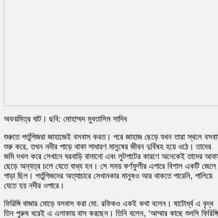
অভয়মিত্র ঘাট। ছবি: মোহাম্মদ মুবতাসিম সাদিব
শুরুতে পর্তুগিজরা জাহাজেই বসবাস করত। পরে জাহাজ ছেড়ে যখন তারা স্থলে বসব
শুরু করে, তখন নদীর পাড়ে থাকা সাধারণ মানুষের জীবন দুর্বিষহ হয়ে ওঠে। তাদের
জমি দখল করে সেখানে ঘরবাড়ি বানানো এবং লুটপাটের কারণে অনেকেই তাদের আবা
ছেড়ে অন্যত্র চলে যেতে বাধ্য হন। সে সময় কর্ণফুলীর এপারে বিশাল একটি জেলে
পাড়া ছিল। পর্তুগিজদের অত্যাচারে সেখানকার মানুষও আর থাকতে পারেনি, পালিয়ে
যেতে হয় নদীর ওপারে।
ফিরিঙ্গি বাজার মোড়ে বসবাস করা মো. রফিকও একই কথা বলেন। ষাটোর্ধ্ব এ বৃদ্ধ
তিন পুরুষ ধরেই এ এলাকায় বাস করছেন। তিনি বলেন, ‘আম্মার কাছে শুনসি ফিরিঙ্গি