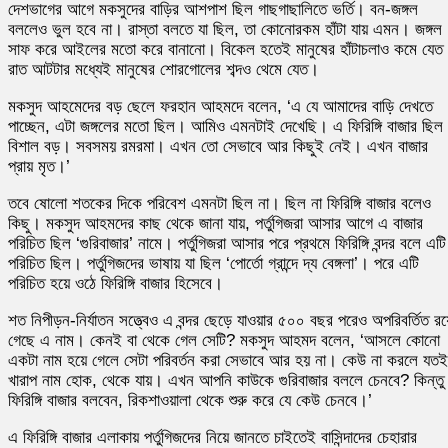
দেশভাগের আগে মকসুদের বাড়ির আশপাশ ছিল গাছগাছালিতে ভর্তি। বন-জঙ্গল
বললেও ভুল হবে না। রাস্তা বলতে যা ছিল, তা কোনোরকম হাঁটা যায় এমন। জঙ্গল
সাফ করে আইলের মতো করে বানানো। বিকেল হতেই মানুষের হাঁটাচলাও কমে যেত
রাত আটটার মধ্যেই মানুষের শোরগোলের শব্দও থেমে যেত।
মকসুদ আহমেদের বড় ছেলে ফরহান আহমদে বলেন, ‘এ যে আমাদের বাড়ি দেখতে
পাচ্ছেন, এটা জঙ্গলের মতো ছিল। আমিও এমনটাই দেখেছি। এ ফিরিঙ্গি বাজার ছিল
বিশাল বড়। সবসময় রমরমা। এখন তো সেভাবে আর কিছুই নেই। এখন বাজার
প্রায় মৃত।’
তবে ষোলো শতকের দিকে পরিবেশ এমনটা ছিল না। ছিল না ফিরিঙ্গি বাজার বলেও
কিছু। মকসুদ আহমদের কাছ থেকে জানা যায়, পর্তুগিজরা আসার আগে এ বাজার
পরিচিত ছিল ‘গুরিবাজার’ নামে। পর্তুগিজরা আসার পরে প্রথমে ফিরিঙ্গি বন্দর বলে এটি
পরিচিত ছিল। পর্তুগিজদের ভাষায় যা ছিল ‘পোর্তো গ্রান্দে দ্য বেঙ্গলা’। পরে এটি
পরিচিত হয়ে ওঠে ফিরিঙ্গি বাজার হিসেবে।
শত নিপীড়ন-নির্যাতন সত্ত্বেও এ বন্দর ছেড়ে যাওয়ার ৫০০ বছর পরেও অপরিবর্তিত রয়
গেছে এ নাম। কেনই বা থেকে গেল সেটি? মকসুদ আহমদ বলেন, ‘আসলে কোনো
একটা নাম হয়ে গেলে সেটা পরিবর্তন করা সেভাবে আর হয় না। কেউ না করলে যতই
খারাপ নাম হোক, থেকে যায়। এখন আপনি কাউকে গুরিবাজার বললে চেনবে? কিন্তু
ফিরিঙ্গি বাজার বলবেন, রিকশাওয়ালা থেকে শুরু করে যে কেউ চেনবে।’
এ ফিরিঙ্গি বাজার এলাকায় পর্তুগিজদের নিয়ে জানতে চাইতেই বাসিন্দাদের চেহারার