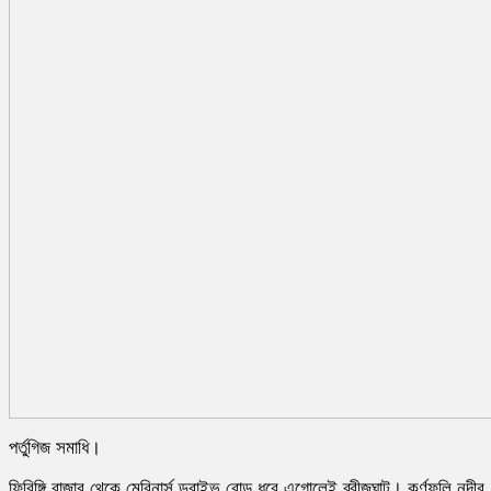
পর্তুগিজ সমাধি।
ফিরিঙ্গি বাজার থেকে মেরিনার্স ড্রাইভ রোড ধরে এগোলেই ব্রীজঘাট। কর্ণফুলি নদীর