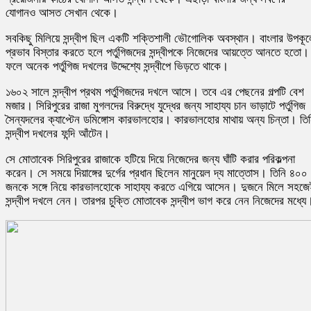
যোগানও আসত সেখান থেকে।
সবকিছু মিলিয়ে সন্দ্বীপ ছিল একটি শক্তিশালী ভৌগোলিক অবস্থান। বাংলার উপকূল
প্রভাব বিস্তার করতে হলে পর্তুগিজদের সন্দ্বীপকে নিজেদের আয়ত্তে আনতে হতো।
ফলে অনেক পর্তুগিজ দখলের উদ্দেশ্যে সন্দ্বীপে ভিড়তে থাকে।
১৬০২ সালে সন্দ্বীপ প্রথম পর্তুগিজদের দখলে আসে। তবে এর পেছনের গল্পটি বেশ
মজার। সিরিপুরের রাজা মুগলদের বিরুদ্ধে যুদ্ধের জন্য সাহায্য চান ভাড়াটে পর্তুগিজ
সৈন্যদলের ক্যাপ্টেন ডমিঙ্গোস কারভালহোর। কারভালহোর মাথায় অন্য চিন্তা। তি
সন্দ্বীপ দখলের ফন্দি আঁটেন।
সে মোতাবেক সিরিপুরের রাজাকে হটিয়ে দিয়ে নিজেদের জন্য ঘাঁটি করার পরিকল্পনা
করেন। সে সময়ে দিয়াঙ্গের দুর্গের প্রধান ছিলেন মানুয়েল দ্য মাত্তোস। তিনি ৪০০
জনকে সঙ্গে নিয়ে কারভালহোকে সাহায্য করতে এগিয়ে আসেন। দুজনে মিলে সহজ
সন্দ্বীপ দখলে নেন। তারপর চুক্তি মোতাবেক সন্দ্বীপ ভাগ করে নেন নিজেদের মধ্যে