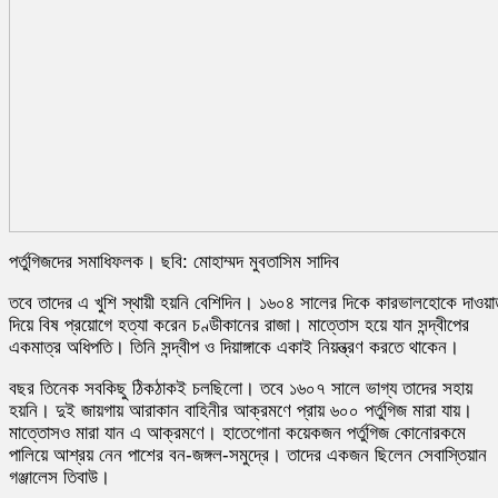
পর্তুগিজদের সমাধিফলক। ছবি: মোহাম্মদ মুবতাসিম সাদিব
তবে তাদের এ খুশি স্থায়ী হয়নি বেশিদিন। ১৬০৪ সালের দিকে কারভালহোকে দাওয়া
দিয়ে বিষ প্রয়োগে হত্যা করেন চণ্ডীকানের রাজা। মাত্তোস হয়ে যান সন্দ্বীপের
একমাত্র অধিপতি। তিনি সন্দ্বীপ ও দিয়াঙ্গাকে একাই নিয়ন্ত্রণ করতে থাকেন।
বছর তিনেক সবকিছু ঠিকঠাকই চলছিলো। তবে ১৬০৭ সালে ভাগ্য তাদের সহায়
হয়নি। দুই জায়গায় আরাকান বাহিনীর আক্রমণে প্রায় ৬০০ পর্তুগিজ মারা যায়।
মাত্তোসও মারা যান এ আক্রমণে। হাতেগোনা কয়েকজন পর্তুগিজ কোনোরকমে
পালিয়ে আশ্রয় নেন পাশের বন-জঙ্গল-সমুদ্রে। তাদের একজন ছিলেন সেবাস্তিয়ান
গঞ্জালেস তিবাউ।