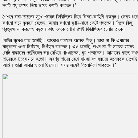
সবাই শুধু তাদের নিয়ে ভয়ের কথাই বলতেন।’
শৈশবে বাবা-দাদাদের মুখে প্রায়ই ফিরিঙ্গিদের নিয়ে কিচ্ছা-কাহিনি মকসুদ। সেসব শুন
কখনো ভয়ে কুঁকড়ে যেতেন, আবার কখনো ঘৃণায়-রাগে ফেটে পড়তেন। নিজে কিছু
প্রত্যক্ষ না করলেও বড়দের কাছ থেকে শোনা গল্পই ফিরিঙ্গিদের চেনায় তাকে।
‘দাদির মুখেও কত শুনেছি। আব্বাও বলতেন অনেক কিছু। তারা না-কি এখানের
মানুষদের ওপর নির্যাতন, নিপীড়ন করতেন। এও শুনেছি, তখন না-কি মায়েরা তাদের
জেদি বাচ্চাদের পর্তুগিজের ভয় দেখিয়ে খাওয়াতেন, ঘুম পাড়াতেন। আমাদের কাছে তখ
তাদেরকে দৈত্য মনে হতো। অবশ্য তাদের রেখে যাওয়া বংশধরদের অনেককে দেখেছি
আমি। তারা আবার ভালো ছিলেন। সবার সঙ্গেই মিলেমিশে থাকতেন।’