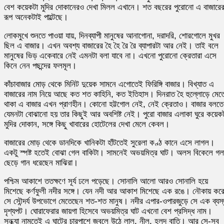
বেশ কয়েকটা মুদির দোকানেরও দেখা মিলল এখানে। শত বছরের পুরোনো এ বাজারে
রূপ অনেকটাই পাল্টেছে।
লোকমুখে শুনতে পাওয়া যায়, দিনব্যাপী মানুষের আনাগোনা, দরাদরি, শোরগোলে মুখর
ছিল এ বাজার। এখন অবশ্য বাজারের হৈ হৈ রৈ রৈ ব্যাপারটা আর নেই। তাই বলে
মানুষের ভিড় একেবারে নেই এমনটা বলা যাবে না। এখনো পুরোনো ক্রেতারা এসে
কিনে নেন পছন্দের ফলমূল।
কাঁচাবাজার মোড় থেকে মিনিট দুয়েক সামনে এগোতেই ফিরিঙ্গি বাজার। বিখ্যাত এ
বাজারের নাম নিয়ে আছে কত শত কাহিনি, কত ইতিহাস। দিনরাত হৈ হুল্লোড়ে মেত
থাকা এ বাজার এখন প্রাণহীন। কোনো হট্টগোল নেই, নেই ক্রেতাও। বাজার বলতে
যেমনটা বোঝানো হয় তার কিছুই আর অবশিষ্ট নেই। পুরো বাজার এলাকা ঘুরে কয়েক
মুদির দোকান, সঙ্গে কিছু খাবারের হোটেলের দেখা মেলে কেবল।
বাজারের মোড় থেকে ডানদিকে খানিকটা হাঁটতেই সুরেলা কণ্ঠ কানে এসে লাগল।
একটু স্পষ্ট হতেই বোঝা গেল বাকিটা। সামনেই অভয়মিত্র ঘাট। অলস বিকেলে গল
ছেড়ে গান ধরেছেন মাঝিরা।
পশ্চিম আকাশে ততক্ষণে সূর্য ঢলে পড়েছে। সোনালি আলো আরও সোনালি হয়ে
মিশেছে কর্ণফুলী নদীর সঙ্গে। যেন নদী আর আকাশ মিশেছে এক রঙে। নৌকায় কর
সে সৌন্দর্য উপভোগে মেতেছেন শত-শত মানুষ। নদীর এপার-ওপারজুড়ে সে এক ব্যস
দৃশ্যপট। ঘোরাফেরার জায়গা হিসেবে অভয়মিত্র ঘাট এখনো বেশ প্রসিদ্ধ নাম।
সন্ধ্যা নামতেই এ ঘাটের চারপাশে জ্বলে উঠে লাল, নীল, হলুদ বাতি। আর সে-সব