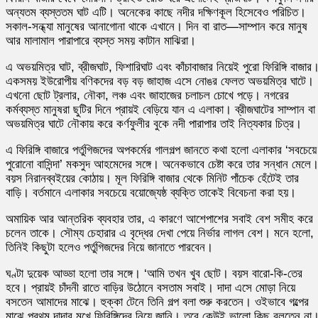
অন্যতম ব্যস্ততম ঘাট এটি। অনেকের কাছে নদীর দক্ষিণকূল হিসেবেও পরিচিত।
সকাল-সন্ধ্যা মানুষের আনাগোনা থাকে এখানে। দিন বা রাত—সাম্পান করে মানুষ
আর মালামাল পারাপারে ব্যস্ত সময় কাটান মাঝিরা।
এ অভয়মিত্র ঘাট, ব্রীজঘাট, ফিশারিঘাট এবং কাঁচাবাজার নিয়েই পুরো ফিরিঙ্গি বাজার
একসময় ইউরোপীয় বণিকদের বড় বড় জাহাজ এসে নোঙর ফেলত অভয়মিত্র ঘাটে।
এখনো ছোট ট্রলার, নৌকা, লঞ্চ এবং জাহাজের চলাচল চোখে পড়ে। নগরের
কর্মব্যস্ত মানুষরা ছুটির দিনে প্রায়ই বেড়িয়ে যান এ এলাকা। ব্রীজঘাটের সাম্পান বা
অভয়মিত্র ঘাটে নৌকায় করে কর্ণফুলীর বুকে নদী পারাপার তাই নিত্যকার চিত্র।
এ ফিরিঙ্গি বাজারে পর্তুগিজদের অপকর্মের গালগল্প জানতে কথা হলো এলাকার ‘সবচেয়ে
পুরোনো বাসিন্দা’ মকসুদ আহমেদের সঙ্গে। অনেকভাবে চেষ্টা করে তার সন্ধান মেলে
বয়স নিরানব্বইয়ের কোঠায়। মূল ফিরিঙ্গি বাজার থেকে মিনিট পাঁচেক হেঁটেই তার
বাড়ি। বর্তমানে এলাকার সবচেয়ে বয়োজ্যেষ্ঠ ব্যক্তি তাকেই বিবেচনা করা হয়।
অমায়িক আর আন্তরিক ব্যবহার তার, এ কারণে আশেপাশের সবাই বেশ সমীহ করে
চলেন তাকে। সৌম্য চেহারার এ বৃদ্ধের দেখা পেয়ে নির্ভার লাগল বেশ। মনে হলো,
তিনিই কিছুটা হলেও পর্তুগিজদের নিয়ে জানাতে পারবেন।
ঘণ্টা দুয়েক আড্ডা হলো তার সঙ্গে। ‘আমি তখন খুব ছোট। বয়স বারো-কি-তের
হবে। প্রায়ই চাঁদনী রাতে বাড়ির উঠোনে বসতাম সবাই। দাদা এসে মোড়া নিয়ে
বসতেন আমাদের মাঝে। হুক্কা টেনে তিনি গল্প বলা শুরু করতেন। ওইভাবে গল্পের
মাঝে প্রথম দাদার মুখে ফিরিঙ্গিদের নিয়ে জানি। তবে কেউই ভালো কিছু বলতেন না