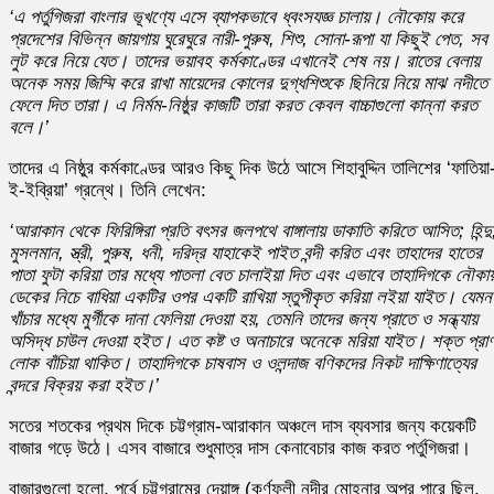
‘এ পর্তুগিজরা বাংলার ভূখণ্যে এসে ব্যাপকভাবে ধ্বংসযজ্ঞ চালায়। নৌকোয় করে
প্রদেশের বিভিন্ন জায়গায় ঘুরেঘুরে নারী-পুরুষ, শিশু, সোনা-রূপা যা কিছুই পেত, সব
লুট করে নিয়ে যেত। তাদের ভয়াবহ কর্মকাণ্ডের এখানেই শেষ নয়। রাতের বেলায়
অনেক সময় জিম্মি করে রাখা মায়েদের কোলের দুগ্ধশিশুকে ছিনিয়ে নিয়ে মাঝ নদীতে
ফেলে দিত তারা। এ নির্মম-নিষ্ঠুর কাজটি তারা করত কেবল বাচ্চাগুলো কান্না করত
বলে।’
তাদের এ নিষ্ঠুর কর্মকাণ্ডের আরও কিছু দিক উঠে আসে শিহাবুদ্দিন তালিশের ‘ফাতিয়া
ই-ইব্রিয়া’ গ্রন্থে। তিনি লেখেন:
‘আরাকান থেকে ফিরিঙ্গিরা প্রতি বৎসর জলপথে বাঙ্গালায় ডাকাতি করিতে আসিত; হিন্দু
মুসলমান, স্ত্রী, পুরুষ, ধনী, দরিদ্র যাহাকেই পাইত বন্দী করিত এবং তাহাদের হাতের
পাতা ফুটা করিয়া তার মধ্যে পাতলা বেত চালাইয়া দিত এবং এভাবে তাহাদিগকে নৌকা
ডেকের নিচে বাধিয়া একটির ওপর একটি রাখিয়া স্তুপীকৃত করিয়া লইয়া যাইত। যেমন
খাঁচার মধ্যে মুর্গীকে দানা ফেলিয়া দেওয়া হয়, তেমনি তাদের জন্য প্রাতে ও সন্ধ্যায়
অসিদ্ধ চাউল দেওয়া হইত। এত কষ্ট ও অনাচারে অনেকে মরিয়া যাইত। শক্ত প্রা
লোক বাঁচিয়া থাকিত। তাহাদিগকে চাষবাস ও ওলন্দাজ বণিকদের নিকট দাক্ষিণাত্যের
বন্দরে বিক্রয় করা হইত।’
সতের শতকের প্রথম দিকে চট্টগ্রাম-আরাকান অঞ্চলে দাস ব্যবসার জন্য কয়েকটি
বাজার গড়ে উঠে। এসব বাজারে শুধুমাত্র দাস কেনাবেচার কাজ করত পর্তুগিজরা।
বাজারগুলো হলো, পূর্বে চট্টগ্রামের দেয়াঙ্গ (কর্ণফুলী নদীর মোহনার অপর পারে ছিল,