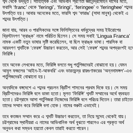
শব্দ থেকে উদ্ভূত। সাহিত্যিক এবং অভিধান প্রণেতা জ্ঞানেন্দ্রমোহন দাসের মতে,
ফরাসি ‘franc’ থেকে ‘feringi’, ‘firingi’, ‘feringee’ ও ‘feringhee’ শব্দের
উৎপত্তি হয়। আবার অনেকের মতে, ফারসি শব্দ ‘ফারাঙ’ (সাদা মানুষ) থেকেই এ
শব্দের উৎপত্তি।
জানা যায়, আরব ও পারসিকদের সঙ্গে ফিলিস্তিনের ধর্মযুদ্ধের সময় ইউরোপের
খ্রিস্টানগণ ‘ফ্রাঙ্ক’ নামে পরিচিত ছিলেন। সে সময় সবাই ‘Lingua Franca’
নামক একটি নতুন ভাষার সৃষ্টি করেছিলেন, যা ছিল ফ্রাঙ্ক ভাষা। পারসিক বা
আরবগণ শব্দটিকে ‘ফেরঙ্গ’ উচ্চারণ করতেন, আর সেই ‘ফেরঙ্গ’ শব্দের অপভ্রংশই হ
ফিরিঙ্গি।
তবে অনেক লেখকের মতে, ফিরিঙ্গি বলতে শুধু পর্তুগিজদেরই বোঝানো হয়। যেমন
আবুল ফজলের ‘আইন-ই-আকবরি’ এবং ভারতচন্দ্র রায়গুণাকরের ‘অন্নদামঙ্গল’-এও
পর্তুগিজদেরই বোঝানো হয়।
অন্যদিকে বঙ্গদেশে এ শব্দের প্রচলন ব্রিটিশ শাসনের প্রথম দিকে হয়। সে সময়
ব্রিটিশদেরও ফিরিঙ্গি বলে ডাকা হতো। মূলত ‘ফিরিঙ্গি’ শব্দটি সম্মানের অর্থে ব্যবহৃত
হতো। চট্টগ্রামে আসা পর্তুগিজরা নিজেদের ফিরিঙ্গি বলে পরিচয় দিতেন। তারা চাইতে
তাদের সম্মান করে ফিরিঙ্গি বলা হোক। নামের শুরুটা এভাবেই।
তবে কতজন সম্মান করে এ শব্দটি উচ্চারণ করতেন, তা নিয়ে সন্দেহ থেকেই যায়।
চট্টগ্রামের স্থানীয়রা এ নামের আভিধানিক অর্থ বুঝতে পারলেও এর প্রকৃত অর্থ
অনুভব করা সম্ভব হয়তো কেবল তারাই করতে পারেন।