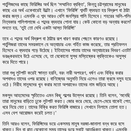
পর্তুগিজদের কাছে ফিরিঙ্গির অর্থ ছিল ‘সম্মানিত ব্যক্তি’, কিন্তু চট্টগ্রামের মানুষের
কাছে এর অর্থ একেবারেই উল্টো। এখানে ‘ফিরিঙ্গি’ শব্দটি ব্যবহৃত হয় বিদ্রুপ বা ঠাট্টা
করার জন্য। এমনকি এ শব্দ আরও বেশি জনপ্রিয় গালি হিসেবে। শহরের অলি-গলি
নিত্যকার গালিগালাজে এ শব্দের ব্যবহার শোনা যায়। কেউ কোনো বড় অন্যায় করলে
শুনতে হয়, ‘তুই তো দেখি একটা আস্ত ফিরিঙ্গি!’
তবে এ শব্দের অর্থ বিদ্রুপ বা ঠাট্টার রূপ ধারণ করার পেছনে কারণও রয়েছে।
পর্তুগিজরা তাদের সময়কালে যে অত্যাচার এবং গর্হিত কাজ করেছে, তার প্রতিফলন
হিসেবে এ ব্যবহার গড়ে উঠেছে। ইতিহাসের পাতায় তাদের অত্যাচারের বিবরণ এতটা
ভয়ঙ্করভাবে উঠে এসেছে যে, তা যেকোনো সুস্থ মস্তিষ্কের ব্যক্তিকেও অসুস্থ
করে দিতে পারে।
তারা শুধু লুটপাট করেই ক্ষান্ত হয়নি, বরং নারী অপহরণ, ধর্ষণ এবং বিক্রি করার
অপবাদও তাদের ওপর রয়েছে। বাণিজ্যের অনুমতি নিয়ে এলেও তারা ক্রমে দস্যু হয়ে
ওঠে। নিরীহ মানুষদের খুন করার মতো অপরাধেও তাদের নাম জড়িয়ে আছে।
মকসুদ আহমেদের স্মৃতিতেও এমন কিছু গল্পের উল্লেখ রয়েছে। তিনি বলেন, ‘শুনেছি
তারা মানুষের বাড়িতে ঢুকে লুটপাট করত। জোর করে মেয়ে, ছেলে-মেয়ে যাকেই পেত
ধরে নিয়ে যেত। তাদের বিক্রি করত ফিরিঙ্গি বাজারে। সেখানে নিলামে তোলা হত।
এসব বেশ আয়োজন করেই চলত।’
তিনি আরও বলেন, ফিরিঙ্গিদের ভয়ে একসময় মানুষ দরজা-জানালা বন্ধ করে বসে
থাকত। দিন বা রাত যেকোনো সময় তাদের ভয়ে সবাই আতঙ্কিত থাকত। এমনকি