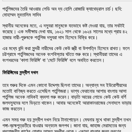
পর্তুগিজদের তৈরি আওয়ার লেডি অব দ্য হোলি রোজারি ক্যাথেড্রাল চার্চ। ছবি:
মোহাম্মদ মুবতাসিম সাদিব
স্থানীয় অনেকের মতে, এ দস্যুরা মানুষকে যতভাবে কষ্ট দেওয়া যায়, তার সবটাই
করেছে। এক সমীক্ষায় দেখা যায়, ১৬২১ সাল থেকে ১৬২৪ সালের মধ্যে প্রায় ৪২
হাজার নারী-পুরুষকে পর্তুগিজ দস্যুরা দাস হিসেবে বিক্রি করে।
এর মধ্যে বন্দি করা সুন্দরী নারীদের কেউ কেউ স্ত্রী বা উপপত্নি হিসেবে রাখত। ফলে
চট্টগ্রামে পর্তুগিজদের অনেক বংশবিস্তার ঘটতে শুরু করে। স্থানীয়রা তাদের এ
বংশধরদের ‘কালা ফিরিঙ্গি’ বা ‘মেটে ফিরিঙ্গি’ বলে অবহিত করতেন।
ফিরিঙ্গিদের সন্দ্বীপ দখল
তবে শুরুর দিকে এমন কোনো উদ্দেশ্য ছিলনা তাদের। অন্যান্য সব ইউরোপীয়দের
মতোই বাণিজ্য করতে এসেছিল পর্তুগিজরা। ভাগ্য ফেরানোর আশায় বাংলায় আসা
পর্তুগিজ অনেক নাবিকই ব্যবসা শুরু করেন। বাড়তি আয়ের লোভে কেউ কেউ বর্গি
জলদস্যুদের দলে ভিড়তে থাকেন। আবার অনেকেই আরাকানরাজের সেনাদলে ভাড়ায়
কাজ করতেন।
এমন সময় শুরু হয় সন্দ্বীপ দখল নিয়ে টানাপোড়েন। মেঘনার মুখে থাকা সন্দ্বীপ তখন
গঙ্গা-ব্রহ্মপুত্রতীরে যাওয়ার অন্যতম জলপথ। জানা যায়, জাহাজ মেরামতের জন্য
প্রয়োজনীয় কাঠের যোগান আসত সন্দ্বীপ থেকে। এছাড়া বাংলার জন্য লবণের