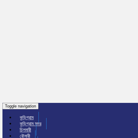
Toggle navigation
কুড়িগ্রাম
কুড়িগ্রাম সদর
চিলমারী
রৌমারী