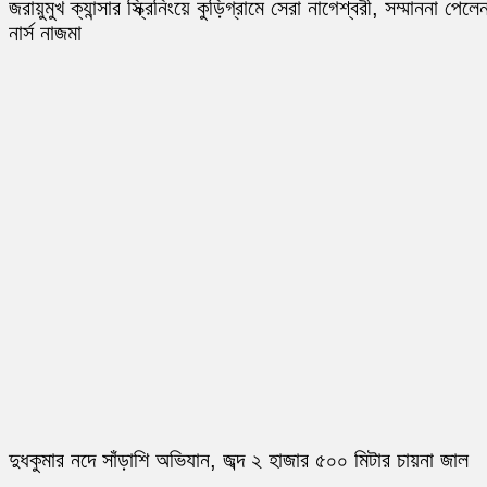
জরায়ুমুখ ক্যান্সার স্ক্রিনিংয়ে কুড়িগ্রামে সেরা নাগেশ্বরী, সম্মাননা পেলে
নার্স নাজমা
দুধকুমার নদে সাঁড়াশি অভিযান, জব্দ ২ হাজার ৫০০ মিটার চায়না জাল