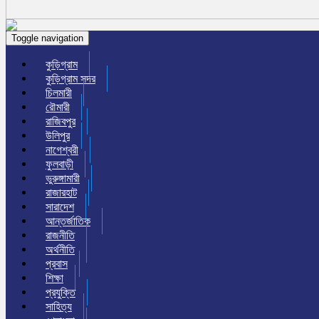
Toggle navigation
কুড়িগ্রাম
কুড়িগ্রাম সদর
চিলমারী
রৌমারী
রাজিবপুর
উলিপুর
নাগেশ্বরী
ফুলবাড়ী
ভুরুঙ্গামারী
রাজারহাট
সারাদেশ
আন্তর্জাতিক
রাজনীতি
অর্থনীতি
প্রবাস
শিক্ষা
প্রযুক্তি
সাহিত্য