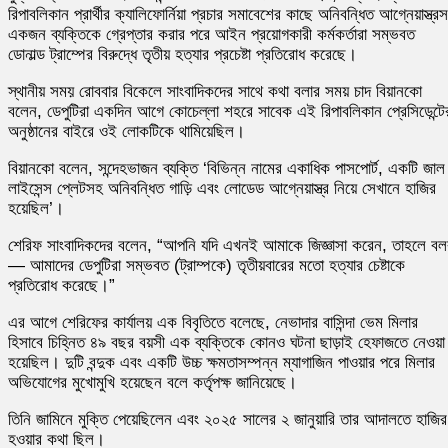
রিপাবলিকান প্রার্থীর ক্যালিফোর্নিয়া প্রচার সমাবেশের কাছে অনিবন্ধিত আগ্নেয়াস্ত্র
একজন ব্যক্তিকে গ্রেপ্তার করার পরে আইন প্রয়োগকারী কর্মকর্তারা সম্ভবত
ডোনাল্ড ট্রাম্পের বিরুদ্ধে তৃতীয় হত্যার প্রচেষ্টা প্রতিরোধ করেছে।
স্থানীয় সময় রোববার বিকেলে সাংবাদিকদের সাথে কথা বলার সময় চাদ বিয়ানকো
বলেন, ডেপুটিরা একদিন আগে কোচেল্লা শহরে সাবেক এই রিপাবলিকান প্রেসিডেন্টে
অনুষ্ঠানের বাইরে ওই লোকটিকে থামিয়েছিল।
বিয়ানকো বলেন, সন্দেহভাজন ব্যক্তি ‘বিভিন্ন নামের একাধিক পাসপোর্ট, একটি জাল
লাইসেন্স প্লেটসহ অনিবন্ধিত গাড়ি এবং লোডেড আগ্নেয়াস্ত্র নিয়ে সেখানে হাজির
হয়েছিল’।
শেরিফ সাংবাদিকদের বলেন, “আপনি যদি এখনই আমাকে জিজ্ঞাসা করেন, তাহলে বল
— আমাদের ডেপুটিরা সম্ভবত (ট্রাম্পকে) তৃতীয়বারের মতো হত্যার চেষ্টাকে
প্রতিরোধ করেছে।”
এর আগে শেরিফের কার্যালয় এক বিবৃতিতে বলেছে, নেভাদার বাসিন্দা ভেম মিলার
হিসাবে চিহ্নিত ৪৯ বছর বয়সী এক ব্যক্তিকে কোনও ঘটনা ছাড়াই হেফাজতে নেওয়া
হয়েছিল। দুটি বন্দুক এবং একটি উচ্চ ক্ষমতাসম্পন্ন ম্যাগাজিন পাওয়ার পরে মিলার
অভিযোগের মুখোমুখি হয়েছেন বলে কর্তৃপক্ষ জানিয়েছে।
তিনি জামিনে মুক্তি পেয়েছিলেন এবং ২০২৫ সালের ২ জানুয়ারি তার আদালতে হাজির
হওয়ার কথা ছিল।