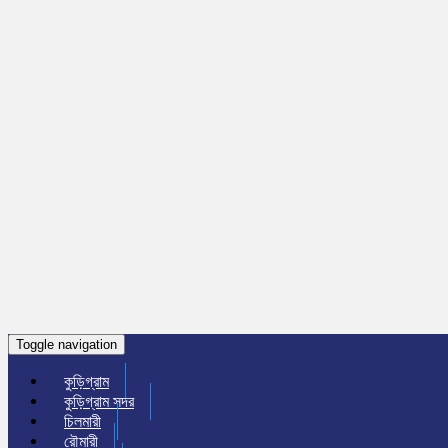
Toggle navigation
কুড়িগ্রাম
কুড়িগ্রাম সদর
চিলমারী
রৌমারী