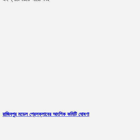
রাজিবপুর মডেল প্রেসক্লাবের আংশিক কমিটি ঘোষণা