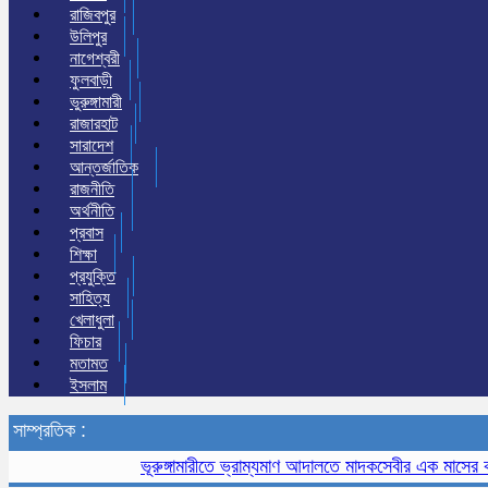
রাজিবপুর
উলিপুর
নাগেশ্বরী
ফুলবাড়ী
ভুরুঙ্গামারী
রাজারহাট
সারাদেশ
আন্তর্জাতিক
রাজনীতি
অর্থনীতি
প্রবাস
শিক্ষা
প্রযুক্তি
সাহিত্য
খেলাধুলা
ফিচার
মতামত
ইসলাম
সাম্প্রতিক :
ভূরুঙ্গামারীতে ভ্রাম্যমাণ আদালতে মাদকসেবীর এক মাসের কারাদণ্