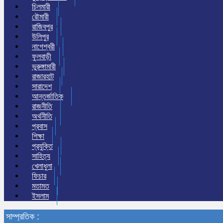
চিলমারী
রৌমারী
রাজিবপুর
উলিপুর
নাগেশ্বরী
ফুলবাড়ী
ভুরুঙ্গামারী
রাজারহাট
সারাদেশ
আন্তর্জাতিক
রাজনীতি
অর্থনীতি
প্রবাস
শিক্ষা
প্রযুক্তি
সাহিত্য
খেলাধুলা
ফিচার
মতামত
ইসলাম
সাম্প্রতিক :