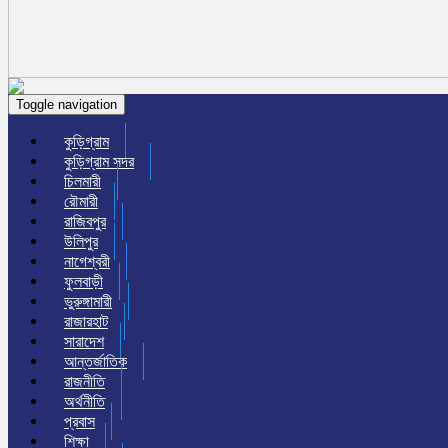
Toggle navigation
কুড়িগ্রাম
কুড়িগ্রাম সদর
চিলমারী
রৌমারী
রাজিবপুর
উলিপুর
নাগেশ্বরী
ফুলবাড়ী
ভুরুঙ্গামারী
রাজারহাট
সারাদেশ
আন্তর্জাতিক
রাজনীতি
অর্থনীতি
প্রবাস
শিক্ষা