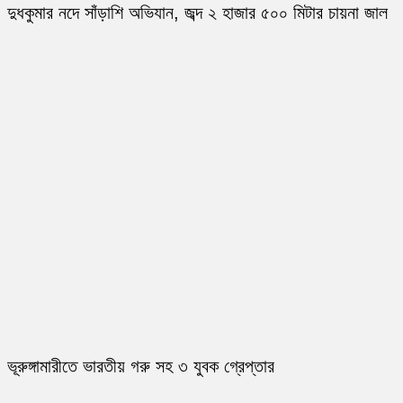
দুধকুমার নদে সাঁড়াশি অভিযান, জব্দ ২ হাজার ৫০০ মিটার চায়না জাল
ভূরুঙ্গামারীতে ভারতীয় গরু সহ ৩ যুবক গ্রেপ্তার