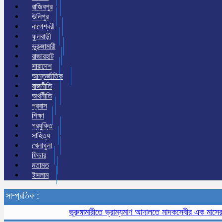
রাজিবপুর
উলিপুর
নাগেশ্বরী
ফুলবাড়ী
ভুরুঙ্গামারী
রাজারহাট
সারাদেশ
আন্তর্জাতিক
রাজনীতি
অর্থনীতি
প্রবাস
শিক্ষা
প্রযুক্তি
সাহিত্য
খেলাধুলা
ফিচার
মতামত
ইসলাম
সাম্প্রতিক :
ভূরুঙ্গামারীতে ভ্রাম্যমাণ আদালতে মাদকসেবীর এক মাসের কারাদ