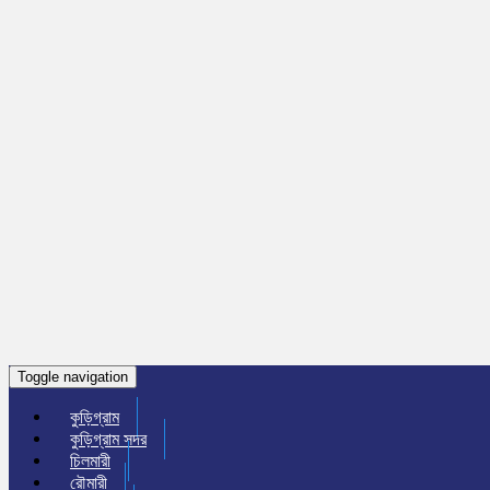
Toggle navigation
কুড়িগ্রাম
কুড়িগ্রাম সদর
চিলমারী
রৌমারী