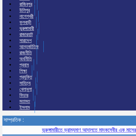
রাজিবপুর
উলিপুর
নাগেশ্বরী
ফুলবাড়ী
ভুরুঙ্গামারী
রাজারহাট
সারাদেশ
আন্তর্জাতিক
রাজনীতি
অর্থনীতি
প্রবাস
শিক্ষা
প্রযুক্তি
সাহিত্য
খেলাধুলা
ফিচার
মতামত
ইসলাম
সাম্প্রতিক :
ভূরুঙ্গামারীতে ভ্রাম্যমাণ আদালতে মাদকসেবীর এক মাসের কারাদণ