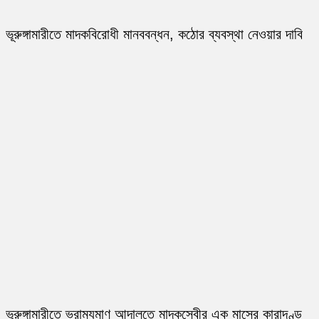
ভূরুঙ্গামারীতে মাদকবিরোধী মানববন্ধন, কঠোর ব্যবস্থা নেওয়ার দাবি
ভূরুঙ্গামারীতে ভ্রাম্যমাণ আদালতে মাদকসেবীর এক মাসের কারাদণ্ড