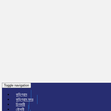
Toggle navigation
কুড়িগ্রাম
কুড়িগ্রাম সদর
চিলমারী
রৌমারী