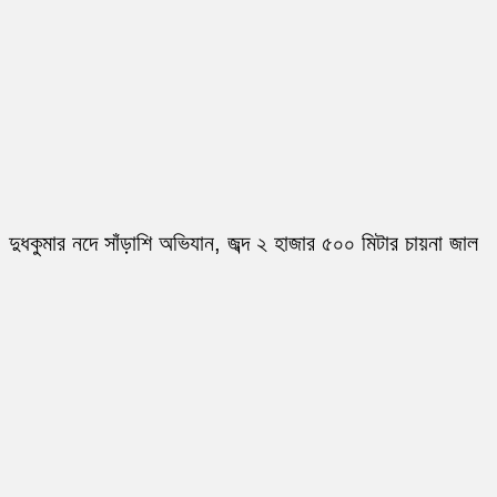
দুধকুমার নদে সাঁড়াশি অভিযান, জব্দ ২ হাজার ৫০০ মিটার চায়না জাল