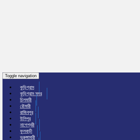
Toggle navigation
কুড়িগ্রাম
কুড়িগ্রাম সদর
চিলমারী
রৌমারী
রাজিবপুর
উলিপুর
নাগেশ্বরী
ফুলবাড়ী
ভুরুঙ্গামারী