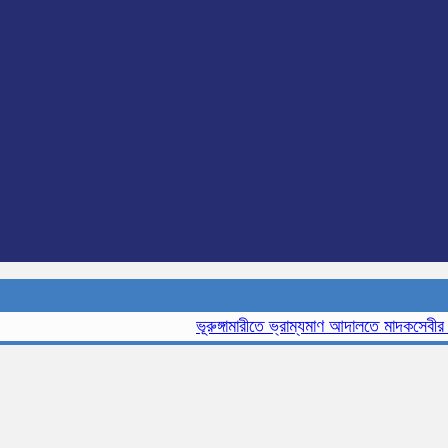
ভূরুঙ্গামারীতে ভ্রাম্যমাণ আদালতে মাদকসেবীর এক ম