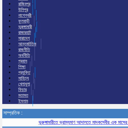
রাজিবপুর
উলিপুর
নাগেশ্বরী
ফুলবাড়ী
ভুরুঙ্গামারী
রাজারহাট
সারাদেশ
আন্তর্জাতিক
রাজনীতি
অর্থনীতি
প্রবাস
শিক্ষা
প্রযুক্তি
সাহিত্য
খেলাধুলা
ফিচার
মতামত
ইসলাম
সাম্প্রতিক :
ভূরুঙ্গামারীতে ভ্রাম্যমাণ আদালতে মাদকসেবীর এক মাসের কারাদণ