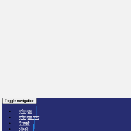
Toggle navigation
কুড়িগ্রাম
কুড়িগ্রাম সদর
চিলমারী
রৌমারী