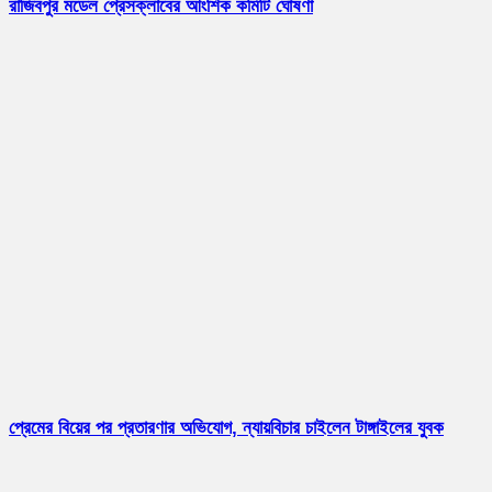
রাজিবপুর মডেল প্রেসক্লাবের আংশিক কমিটি ঘোষণা
প্রেমের বিয়ের পর প্রতারণার অভিযোগ, ন্যায়বিচার চাইলেন টাঙ্গাইলের যুবক