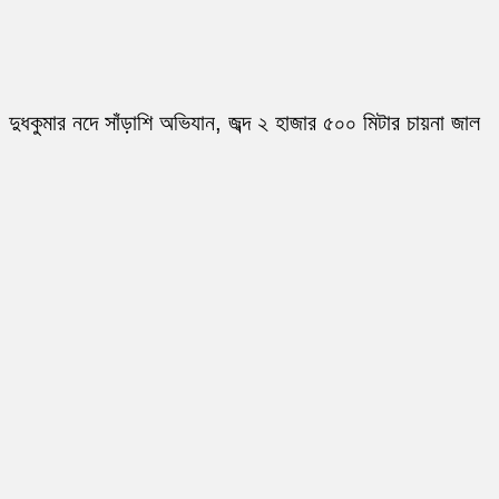
দুধকুমার নদে সাঁড়াশি অভিযান, জব্দ ২ হাজার ৫০০ মিটার চায়না জাল