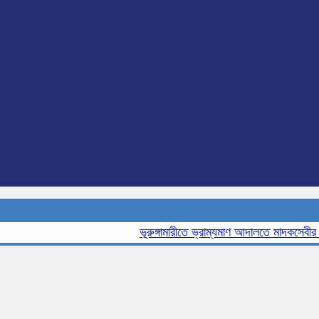
ভূরুঙ্গামারীতে ভ্রাম্যমাণ আদালতে মাদকসেবীর এক ম