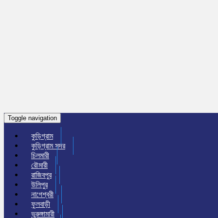
Toggle navigation
কুড়িগ্রাম
কুড়িগ্রাম সদর
চিলমারী
রৌমারী
রাজিবপুর
উলিপুর
নাগেশ্বরী
ফুলবাড়ী
ভুরুঙ্গামারী