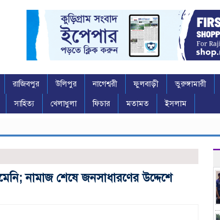
রাজিবপুর
উলিপুর
নাগেশ্বরী
ফুলবাড়ী
ভুরুঙ্গামারী
সাহিত্য
খেলাধুলা
ফিচার
মতামত
ইসলাম
েনি; নামাজ শেষে জনসাধারণের উদ্দেশে