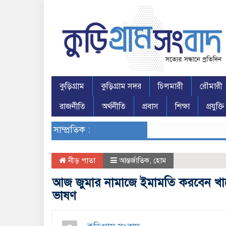
কুড়িগ্রাম
কুড়িগ্রাম সদর
চিলমারী
রৌমারী
রাজনীতি
অর্থনীতি
প্রবাস
শিক্ষা
প্রযুক্তি
সাম্প্রতিক :
নীড় পাতা
আন্তর্জাতিক
,
হোম
আজ জুমার নামাজে ইমামতি করবেন খাম
ভাষণ