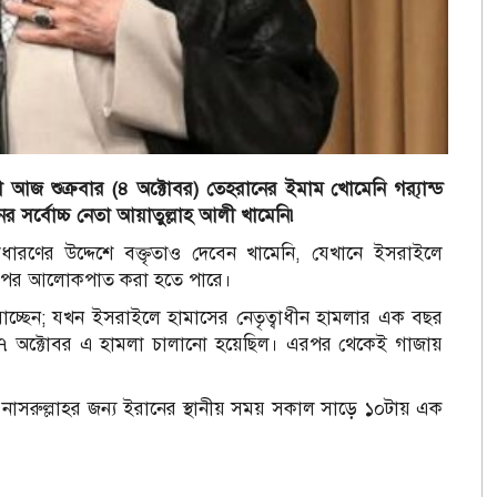
জ শুক্রবার (৪ অক্টোবর) তেহরানের ইমাম খোমেনি গ্র‍্যান্ড
 সর্বোচ্চ নেতা আয়াতুল্লাহ আলী খামেনি৷
ারণের উদ্দেশে বক্তৃতাও দেবেন খামেনি, যেখানে ইসরাইলে
া’র ওপর আলোকপাত করা হতে পারে।
 যাচ্ছেন; যখন ইসরাইলে হামাসের নেতৃত্বাধীন হামলার এক বছর
র ৭ অক্টোবর এ হামলা চালানো হয়েছিল। এরপর থেকেই গাজায়
নাসরুল্লাহর জন্য ইরানের স্থানীয় সময় সকাল সাড়ে ১০টায় এক