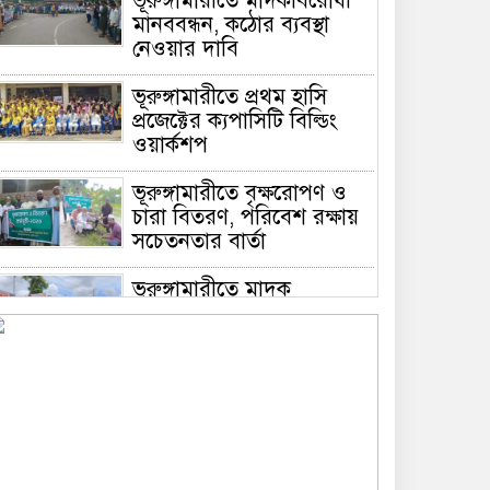
ভূরুঙ্গামারীতে মাদকবিরোধী
মানববন্ধন, কঠোর ব্যবস্থা
নেওয়ার দাবি
ভূরুঙ্গামারীতে প্রথম হাসি
প্রজেক্টের ক্যপাসিটি বিল্ডিং
ওয়ার্কশপ
ভূরুঙ্গামারীতে বৃক্ষরোপণ ও
চারা বিতরণ, পরিবেশ রক্ষায়
সচেতনতার বার্তা
ভূরুঙ্গামারীতে মাদক
প্রতিরোধে মানববন্ধন
ভূরুঙ্গামারীতে ১৭৪০ মিটার
অবৈধ চায়না দুয়ারী জাল জব্দ
করে ধ্বংস করল প্রশাসন