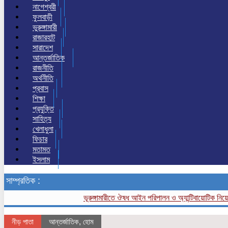
নাগেশ্বরী
ফুলবাড়ী
ভুরুঙ্গামারী
রাজারহাট
সারাদেশ
আন্তর্জাতিক
রাজনীতি
অর্থনীতি
প্রবাস
শিক্ষা
প্রযুক্তি
সাহিত্য
খেলাধুলা
ফিচার
মতামত
ইসলাম
সাম্প্রতিক :
ভূরুঙ্গামারীতে ঔষধ আইন পরিপালন ও অ্যান্টিবায়োটিক নিয়ে স
নীড় পাতা
আন্তর্জাতিক
,
হোম