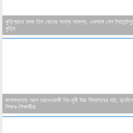
কুড়িগ্রামে যমজ তিন বোনের অনন্য সাফল্য, একসঙ্গে পেল ট্যালেন্টপু
বৃত্তি
জলাবদ্ধতায় অচল চরনেওয়াজী দ্বি-মুখী উচ্চ বিদ্যালয়ের মাঠ, দুর্ভোগ
শিক্ষক-শিক্ষার্থীরা