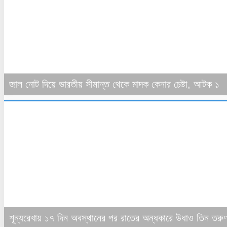
জাল নোট দিয়ে ভারতীয় সীমান্ত থেকে মাদক কেনার চেষ্টা, আটক ১
শূন্যরেখায় ১৭ দিন অবস্থানের পর রাতের অন্ধকারে উধাও তিন তরু