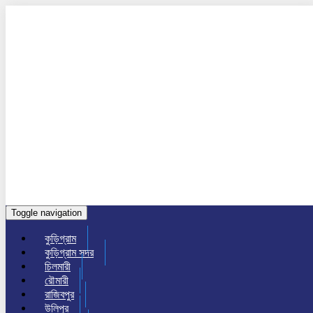
Toggle navigation
কুড়িগ্রাম
কুড়িগ্রাম সদর
চিলমারী
রৌমারী
রাজিবপুর
উলিপুর