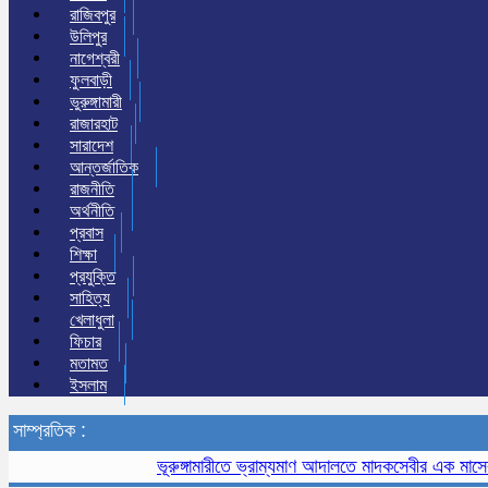
রাজিবপুর
উলিপুর
নাগেশ্বরী
ফুলবাড়ী
ভুরুঙ্গামারী
রাজারহাট
সারাদেশ
আন্তর্জাতিক
রাজনীতি
অর্থনীতি
প্রবাস
শিক্ষা
প্রযুক্তি
সাহিত্য
খেলাধুলা
ফিচার
মতামত
ইসলাম
সাম্প্রতিক :
ভূরুঙ্গামারীতে ভ্রাম্যমাণ আদালতে মাদকসেবীর এক মাসের কারা