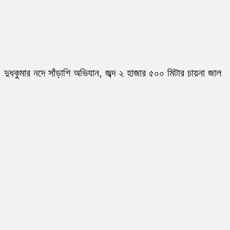
দুধকুমার নদে সাঁড়াশি অভিযান, জব্দ ২ হাজার ৫০০ মিটার চায়না জাল