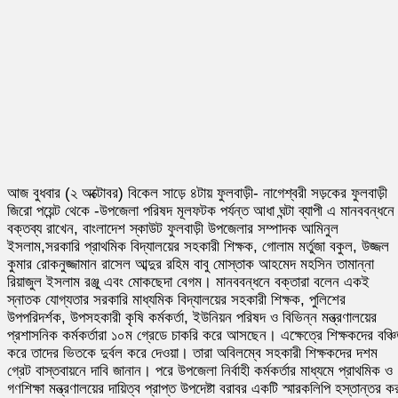
আজ বুধবার (২ অক্টোবর) বিকেল সাড়ে ৪টায় ফুলবাড়ী- নাগেশ্বরী সড়কের ফুলবাড়ী
জিরো পয়েন্ট থেকে -উপজেলা পরিষদ মূলফটক পর্যন্ত আধা ঘন্টা ব্যাপী এ মানববন্ধনে
বক্তব্য রাখেন, বাংলাদেশ স্কাউট ফুলবাড়ী উপজেলার সম্পাদক আমিনুল
ইসলাম,সরকারি প্রাথমিক বিদ্যালয়ের সহকারী শিক্ষক, গোলাম মর্তুজা বকুল, উজ্জল
কুমার রোকনুজ্জামান রাসেল আব্দুর রহিম বাবু মোস্তাক আহমেদ মহসিন তামান্না
রিয়াজুল ইসলাম রঞ্জু এবং মোকছেদা বেগম। মানববন্ধনে বক্তারা বলেন একই
স্নাতক যোগ্যতার সরকারি মাধ্যমিক বিদ্যালয়ের সহকারী শিক্ষক, পুলিশের
উপপরিদর্শক, উপসহকারী কৃষি কর্মকর্তা, ইউনিয়ন পরিষদ ও বিভিন্ন মন্ত্রণালয়ের
প্রশাসনিক কর্মকর্তারা ১০ম গ্রেডে চাকরি করে আসছেন। এক্ষেত্রে শিক্ষকদের বঞ্চ
করে তাদের ভিতকে দুর্বল করে দেওয়া। তারা অবিলম্বে সহকারী শিক্ষকদের দশম
গ্রেট বাস্তবায়নে দাবি জানান। পরে উপজেলা নির্বাহী কর্মকর্তার মাধ্যমে প্রাথমিক ও
গণশিক্ষা মন্ত্রণালয়ের দায়িত্ব প্রাপ্ত উপদেষ্টা বরাবর একটি স্মারকলিপি হস্তান্তর ক