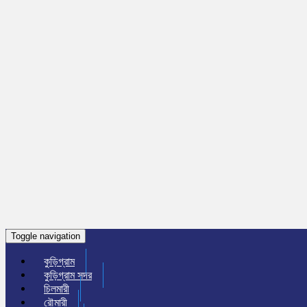
Toggle navigation
কুড়িগ্রাম
কুড়িগ্রাম সদর
চিলমারী
রৌমারী