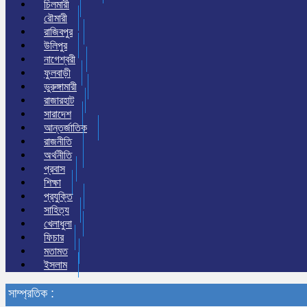
চিলমারী
রৌমারী
রাজিবপুর
উলিপুর
নাগেশ্বরী
ফুলবাড়ী
ভুরুঙ্গামারী
রাজারহাট
সারাদেশ
আন্তর্জাতিক
রাজনীতি
অর্থনীতি
প্রবাস
শিক্ষা
প্রযুক্তি
সাহিত্য
খেলাধুলা
ফিচার
মতামত
ইসলাম
সাম্প্রতিক :