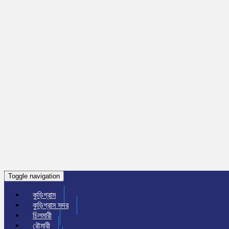
Toggle navigation
কুড়িগ্রাম
কুড়িগ্রাম সদর
চিলমারী
রৌমারী