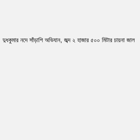
দুধকুমার নদে সাঁড়াশি অভিযান, জব্দ ২ হাজার ৫০০ মিটার চায়না জাল