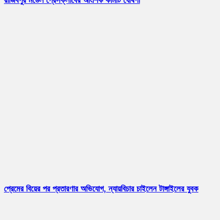
রাজিবপুর মডেল প্রেসক্লাবের আংশিক কমিটি ঘোষণা
প্রেমের বিয়ের পর প্রতারণার অভিযোগ, ন্যায়বিচার চাইলেন টাঙ্গাইলের যুবক