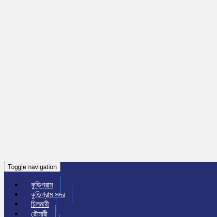
Toggle navigation
কুড়িগ্রাম
কুড়িগ্রাম সদর
চিলমারী
রৌমারী