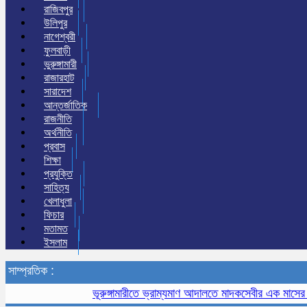
রাজিবপুর
উলিপুর
নাগেশ্বরী
ফুলবাড়ী
ভুরুঙ্গামারী
রাজারহাট
সারাদেশ
আন্তর্জাতিক
রাজনীতি
অর্থনীতি
প্রবাস
শিক্ষা
প্রযুক্তি
সাহিত্য
খেলাধুলা
ফিচার
মতামত
ইসলাম
সাম্প্রতিক :
ভূরুঙ্গামারীতে ভ্রাম্যমাণ আদালতে মাদকসেবীর এক মাসের কারাদণ