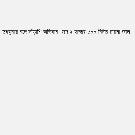
দুধকুমার নদে সাঁড়াশি অভিযান, জব্দ ২ হাজার ৫০০ মিটার চায়না জাল