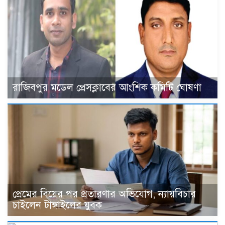
রাজিবপুর মডেল প্রেসক্লাবের আংশিক কমিটি ঘোষণা
প্রেমের বিয়ের পর প্রতারণার অভিযোগ, ন্যায়বিচার
চাইলেন টাঙ্গাইলের যুবক