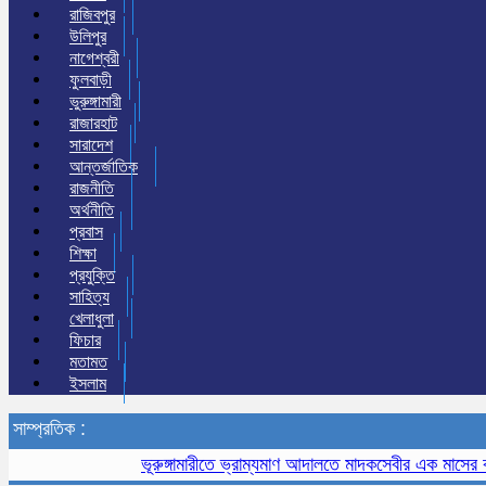
রাজিবপুর
উলিপুর
নাগেশ্বরী
ফুলবাড়ী
ভুরুঙ্গামারী
রাজারহাট
সারাদেশ
আন্তর্জাতিক
রাজনীতি
অর্থনীতি
প্রবাস
শিক্ষা
প্রযুক্তি
সাহিত্য
খেলাধুলা
ফিচার
মতামত
ইসলাম
সাম্প্রতিক :
ভূরুঙ্গামারীতে ভ্রাম্যমাণ আদালতে মাদকসেবীর এক মাসের কারাদণ্