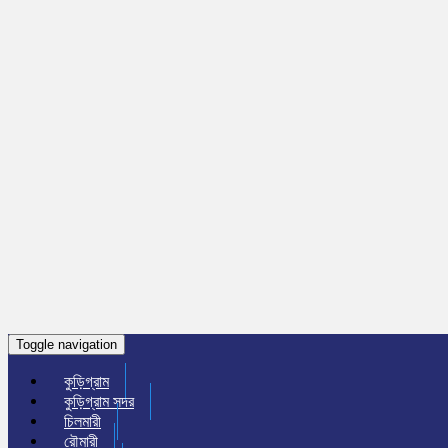
Toggle navigation
কুড়িগ্রাম
কুড়িগ্রাম সদর
চিলমারী
রৌমারী