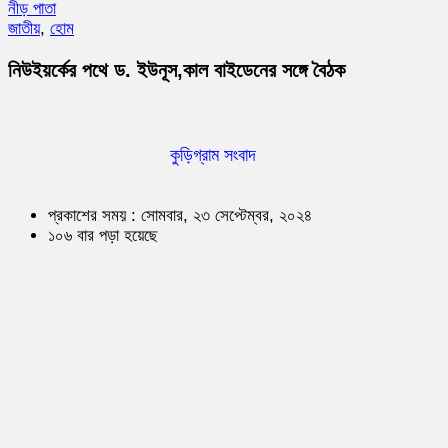
নীড় পাতা
জাতীয়
,
হোম
নিউইয়র্কের পথে ড. ইউনূস,কাল বাইডেনের সঙ্গে বৈঠক
কুড়িগ্রাম সংবাদ
প্রকাশের সময় : সোমবার, ২৩ সেপ্টেম্বর, ২০২৪
১০৬ বার পড়া হয়েছে