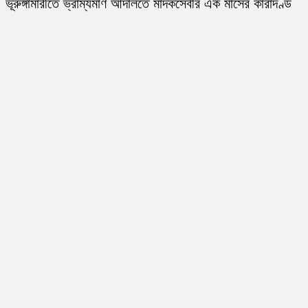
ভূরুঙ্গামারীতে ভ্রাম্যমাণ আদালতে মাদকসেবীর এক মাসের কারাদণ্ড