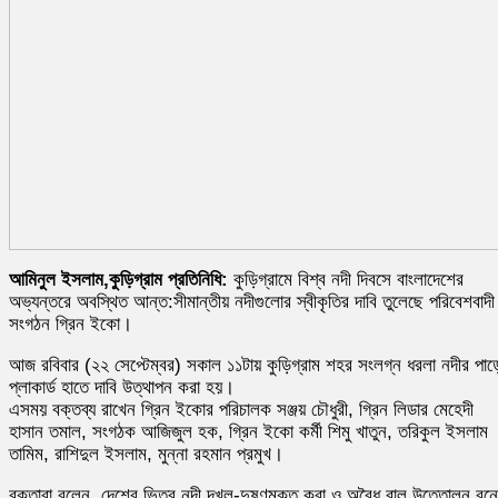
আমিনুল ইসলাম,কুড়িগ্রাম প্রতিনিধি:
কুড়িগ্রামে বিশ্ব নদী দিবসে বাংলাদেশের
অভ্যন্তরে অবস্থিত আন্ত:সীমান্তীয় নদীগুলোর স্বীকৃতির দাবি তুলেছে পরিবেশবাদী
সংগঠন গ্রিন ইকো।
আজ রবিবার (২২ সেপ্টেম্বর) সকাল ১১টায় কুড়িগ্রাম শহর সংলগ্ন ধরলা নদীর পাড়
প্লাকার্ড হাতে দাবি উত্থাপন করা হয়।
এসময় বক্তব্য রাখেন গ্রিন ইকোর পরিচালক সঞ্জয় চৌধুরী, গ্রিন লিডার মেহেদী
হাসান তমাল, সংগঠক আজিজুল হক, গ্রিন ইকো কর্মী শিমু খাতুন, তরিকুল ইসলাম
তামিম, রাশিদুল ইসলাম, মুন্না রহমান প্রমুখ।
বক্তারা বলেন, দেশের ভিতর নদী দখল-দুষণমুক্ত করা ও অবৈধ বালু উত্তোলন বন্