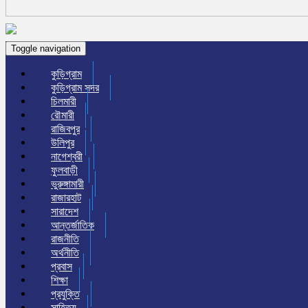
Toggle navigation
কুড়িগ্রাম
কুড়িগ্রাম সদর
চিলমারী
রৌমারী
রাজিবপুর
উলিপুর
নাগেশ্বরী
ফুলবাড়ী
ভুরুঙ্গামারী
রাজারহাট
সারাদেশ
আন্তর্জাতিক
রাজনীতি
অর্থনীতি
প্রবাস
শিক্ষা
প্রযুক্তি
সাহিত্য