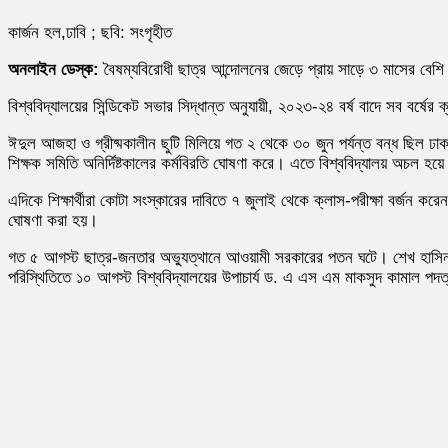
কার্জন হল,ঢাবি ; ছবি: সংগৃহীত
অনলাইন ডেস্ক:
বৈষম্যবিরোধী ছাত্র আন্দোলনের জেড়ে প্রায় সাড়ে ৩ মাসের বেশি 
বিশ্ববিদ্যালয়ের সিন্ডিকেট সভার সিদ্ধান্ত অনুযায়ী, ২০২৩-২৪ বর্ষ বাদে সব বর্ষের 
ঈদুল আজহা ও গ্রীষ্মকালীন ছুটি মিলিয়ে গত ২ থেকে ৩০ জুন পর্যন্ত বন্ধ ছিল ঢাকা
শিক্ষক সমিতি অনির্দিষ্টকালের কর্মবিরতি ঘোষণা করে। এতে বিশ্ববিদ্যালয় অচল হ
এদিকে শিক্ষার্থীরা কোটা সংস্কারের দাবিতে ৭ জুলাই থেকে ক্লাস-পরীক্ষা বর্জন করে
ঘোষণা করা হয়।
গত ৫ আগস্ট ছাত্র-জনতার অভ্যুত্থানে আওয়ামী সরকারের পতন ঘটে। শেখ হাসিনা প্র
পরিস্থিতিতে ১০ আগস্ট বিশ্ববিদ্যালয়ের উপাচার্য ড. এ এস এম মাকসুদ কামাল পদত