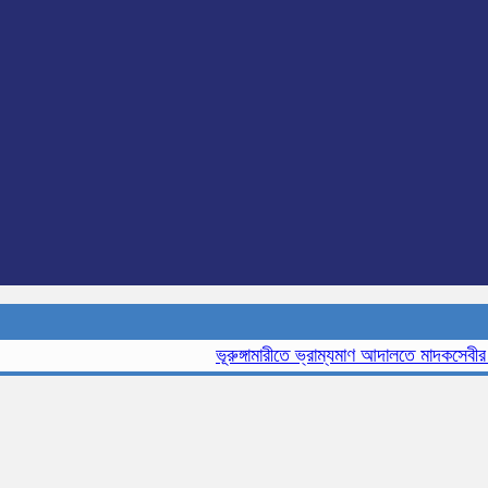
ভূরুঙ্গামারীতে ভ্রাম্যমাণ আদালতে মাদকসেবীর এক ম