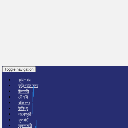
Toggle navigation
কুড়িগ্রাম
কুড়িগ্রাম সদর
চিলমারী
রৌমারী
রাজিবপুর
উলিপুর
নাগেশ্বরী
ফুলবাড়ী
ভুরুঙ্গামারী