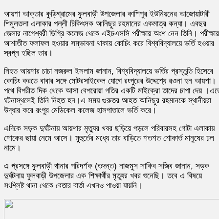
আয়শা আক্তার কুড়িগ্রামের ফুলবাড়ী উপজেলার কাশিপুর ইউনিয়নের আজোয়াটারী
শিমুলতলা এলাকার পল্লী চিকিৎসক আনিছুর রহমানের একমাত্র কন্যা। এবছর
জেলার নাগেশ্বরী ডিগ্রি কলেজ থেকে এইচএসসি পরীক্ষায় অংশ নেন তিনি। পরীক্ষায়
আশাতীত ফলাফল হওয়ার সম্ভাবনা থাকায় কোচিং করে বিশ্ববিদ্যালয়ে ভর্তি হওয়ার
স্বপ্ন হছিল তার।
নিহত আয়শার চাচা নজরুল ইসলাম জানান, বিশ্ববিদ্যালয়ে ভর্তির প্রস্তুতি হিসেবে
কোচিং করতে বাবার সঙ্গে মোটরসাইকেল যোগে রংপুরের উদ্দেশ্যে রওনা হন আয়শা।
পথে বিপরীত দিক থেকে আসা বেপরোয়া গতির একটি মাইক্রো তাদের চাপা দেয় ।এত
ঘটনাস্থলেই তিনি নিহত হন।এ সময় গুরুতর আহত আনিছুর রহমানকে স্থানীয়রা
উদ্ধার করে রংপুর মেডিকেল কলেজ হাসপাতালে ভর্তি করে।
এদিকে সড়ক দুর্ঘটনায় আয়শার মৃত্যুর খবর ছড়িয়ে পড়লে পরিবারসহ গোটা এলাকায়
শোকের ছায়া নেমে আসে। মুহুর্তের মধ্যে তার বাড়িতে শতশত শোকার্ত মানুষের ঢল
নামে।
এ প্রসঙ্গে ফুলবাড়ী থানার পরিদর্শক (তদন্ত) নাজমুস সাকিব সজিব জানান, সড়ক
দুর্ঘটনায় ফুলবাড়ী উপজেলার এক শিক্ষার্থীর মৃত্যুর খবর শুনেছি। তবে এ বিষয়ে
সংশ্লিষ্ট থানা থেকে বেতার বার্তা এখনও পাওয়া যায়নি।