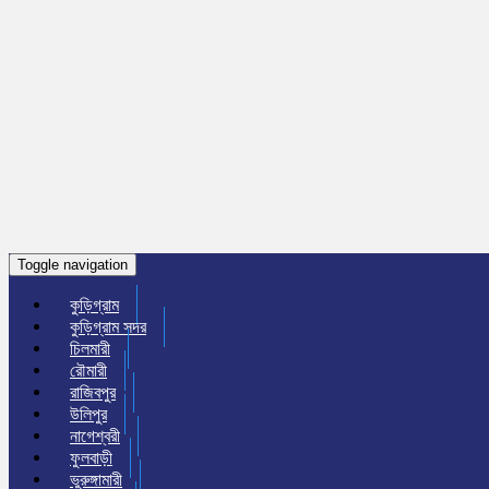
Toggle navigation
কুড়িগ্রাম
কুড়িগ্রাম সদর
চিলমারী
রৌমারী
রাজিবপুর
উলিপুর
নাগেশ্বরী
ফুলবাড়ী
ভুরুঙ্গামারী