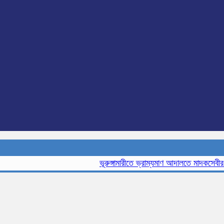
ভূরুঙ্গামারীতে ভ্রাম্যমাণ আদালতে মাদকসেবীর এক