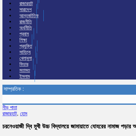
রাজারহাট
সারাদেশ
আন্তর্জাতিক
রাজনীতি
অর্থনীতি
প্রবাস
শিক্ষা
প্রযুক্তি
সাহিত্য
খেলাধুলা
ফিচার
মতামত
ইসলাম
সাম্প্রতিক :
নীড় পাতা
রাজারহাট
,
হোম
চরনেওয়াজী দ্বি মুখী উচ্চ বিদ্যালয়ে জামায়াতে যোহরের নামাজ পড়ার আ