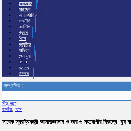
রাজারহাট
সারাদেশ
আন্তর্জাতিক
রাজনীতি
অর্থনীতি
প্রবাস
শিক্ষা
প্রযুক্তি
সাহিত্য
খেলাধুলা
ফিচার
মতামত
ইসলাম
সাম্প্রতিক :
নীড় পাতা
জাতীয়
,
হোম
সাবেক স্বরাষ্ট্রমন্ত্রী আসাদুজ্জামান ও তার ৬ সহযোগীর বিরুদ্ধে ঘু