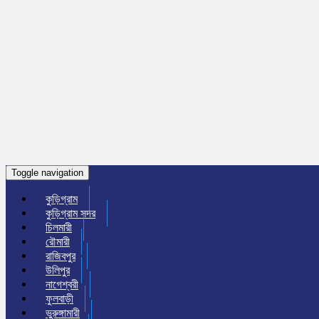
Toggle navigation
কুড়িগ্রাম
কুড়িগ্রাম সদর
চিলমারী
রৌমারী
রাজিবপুর
উলিপুর
নাগেশ্বরী
ফুলবাড়ী
ভুরুঙ্গামারী