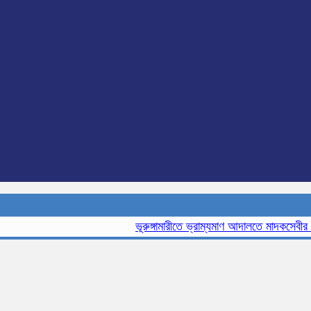
ভূরুঙ্গামারীতে ভ্রাম্যমাণ আদালতে মাদকসেবীর এক মা