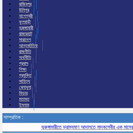
রাজিবপুর
উলিপুর
নাগেশ্বরী
ফুলবাড়ী
ভুরুঙ্গামারী
রাজারহাট
সারাদেশ
আন্তর্জাতিক
রাজনীতি
অর্থনীতি
প্রবাস
শিক্ষা
প্রযুক্তি
সাহিত্য
খেলাধুলা
ফিচার
মতামত
ইসলাম
সাম্প্রতিক :
ভূরুঙ্গামারীতে ভ্রাম্যমাণ আদালতে মাদকসেবীর এক মাসের কারাদ