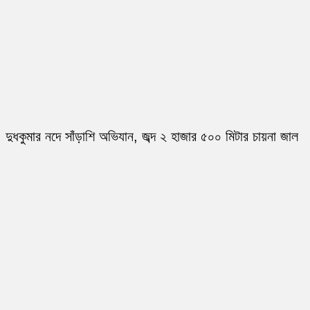
দুধকুমার নদে সাঁড়াশি অভিযান, জব্দ ২ হাজার ৫০০ মিটার চায়না জাল