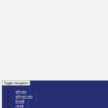
Toggle navigation
কুড়িগ্রাম
কুড়িগ্রাম সদর
চিলমারী
রৌমারী