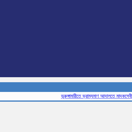
ভূরুঙ্গামারীতে ভ্রাম্যমাণ আদালতে মাদকসেবীর এক 