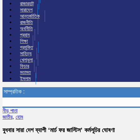
রাজারহাট
সারাদেশ
আন্তর্জাতিক
রাজনীতি
অর্থনীতি
প্রবাস
শিক্ষা
প্রযুক্তি
সাহিত্য
খেলাধুলা
ফিচার
মতামত
ইসলাম
সাম্প্রতিক :
নীড় পাতা
জাতীয়
,
হোম
বুধবার সারা দেশ ব্যাপী ‘মার্চ ফর জাস্টিস’ কর্মসূচির ঘোষণা