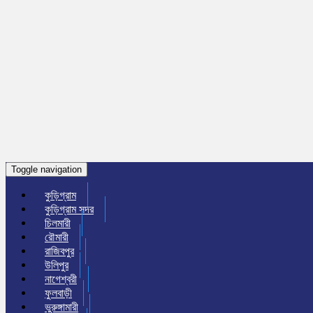
Toggle navigation
কুড়িগ্রাম
কুড়িগ্রাম সদর
চিলমারী
রৌমারী
রাজিবপুর
উলিপুর
নাগেশ্বরী
ফুলবাড়ী
ভুরুঙ্গামারী