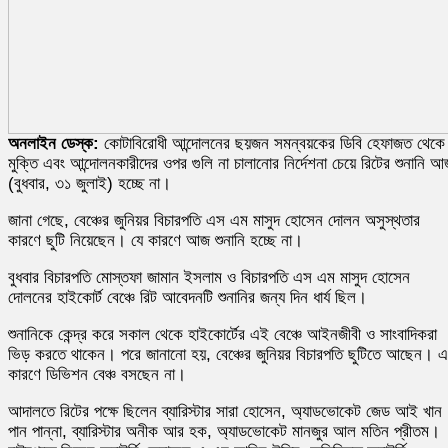
অনলাইন ডেস্ক:
কোটাবিরোধী আন্দোলনের ছয়জন সমন্বয়কের ডিবি হেফাজত থেকে
মুক্তি এবং আন্দোলনকারীদের ওপর গুলি না চালানোর নির্দেশনা চেয়ে রিটের শুনানি 
(বুধবার, ৩১ জুলাই) হচ্ছে না।
জানা গেছে, বেঞ্চের জুনিয়র বিচারপতি এস এম মাসুদ হোসেন দোলন অসুস্থতার
কারণে ছুটি নিয়েছেন। যে কারণে আজ শুনানি হচ্ছে না।
বুধবার বিচারপতি মোস্তফা জামান ইসলাম ও বিচারপতি এস এম মাসুদ হোসেন
দোলনের হাইকোর্ট বেঞ্চে রিট আবেদনটি শুনানির জন্য দিন ধার্য ছিল।
শুনানিকে কেন্দ্র করে সকাল থেকে হাইকোর্টের এই বেঞ্চে আইনজীবী ও সাংবাদিকরা
ভিড় করতে থাকেন। পরে জানানো হয়, বেঞ্চের জুনিয়র বিচারপতি ছুটিতে আছেন। এ
কারণে ডিভিশন বেঞ্চ বসছেন না।
আদালতে রিটের পক্ষে ছিলেন ব্যারিস্টার সারা হোসেন, অ্যাডভোকেট জেড আই খান
পান পান্না, ব্যারিস্টার অনীক আর হক, অ্যাডভোকেট মানজুর আল মতিন প্রীতম।