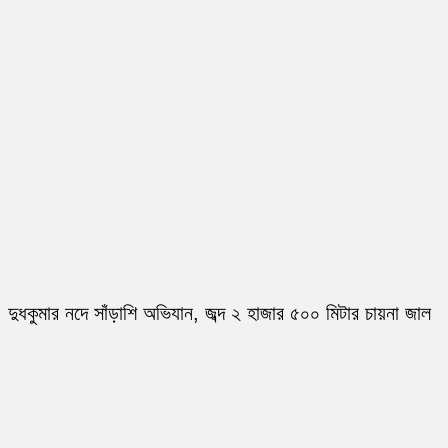
দুধকুমার নদে সাঁড়াশি অভিযান, জব্দ ২ হাজার ৫০০ মিটার চায়না জাল