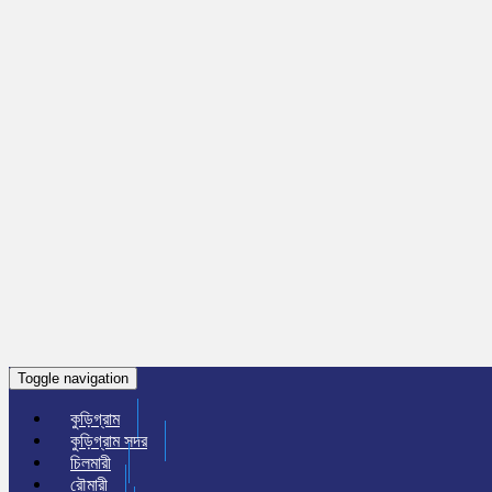
Toggle navigation
কুড়িগ্রাম
কুড়িগ্রাম সদর
চিলমারী
রৌমারী