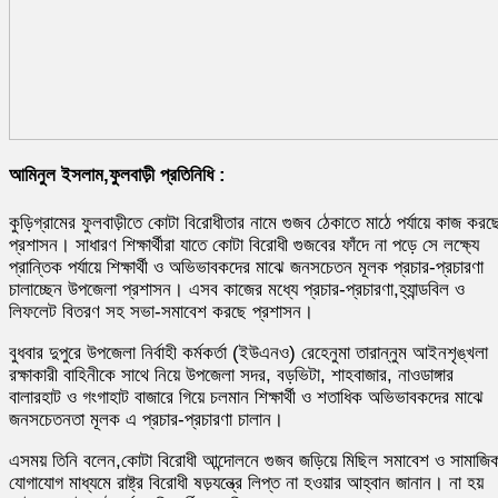
আমিনুল ইসলাম,ফুলবাড়ী প্রতিনিধি :
কুড়িগ্রামের ফুলবাড়ীতে কোটা বিরোধীতার নামে গুজব ঠেকাতে মাঠে পর্যায়ে কাজ করছ
প্রশাসন। সাধারণ শিক্ষার্থীরা যাতে কোটা বিরোধী গুজবের ফাঁদে না পড়ে সে লক্ষ্যে
প্রান্তিক পর্যায়ে শিক্ষার্থী ও অভিভাবকদের মাঝে জনসচেতন মূলক প্রচার-প্রচারণা
চালাচ্ছেন উপজেলা প্রশাসন। এসব কাজের মধ্যে প্রচার-প্রচারণা,হ্যান্ডবিল ও
লিফলেট বিতরণ সহ সভা-সমাবেশ করছে প্রশাসন।
বুধবার দুপুরে উপজেলা নির্বাহী কর্মকর্তা (ইউএনও) রেহেনুমা তারান্নুম আইনশৃঙ্খলা
রক্ষাকারী বাহিনীকে সাথে নিয়ে উপজেলা সদর, বড়ভিটা, শাহবাজার, নাওডাঙ্গার
বালারহাট ও গংগাহাট বাজারে গিয়ে চলমান শিক্ষার্থী ও শতাধিক অভিভাবকদের মাঝে
জনসচেতনতা মূলক এ প্রচার-প্রচারণা চালান।
এসময় তিনি বলেন,কোটা বিরোধী আন্দোলনে গুজব জড়িয়ে মিছিল সমাবেশ ও সামাজি
যোগাযোগ মাধ্যমে রাষ্ট্র বিরোধী ষড়যন্ত্রে লিপ্ত না হওয়ার আহ্বান জানান। না হয়