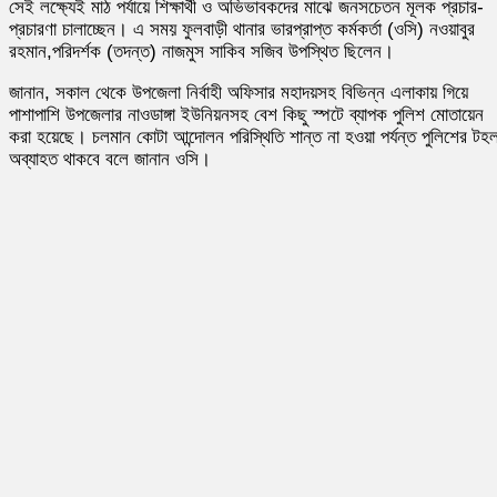
সেই লক্ষ্যেই মাঠ পর্যায়ে শিক্ষার্থী ও অভিভাবকদের মাঝে জনসচেতন মূলক প্রচার-
প্রচারণা চালাচ্ছেন। এ সময় ফুলবাড়ী থানার ভারপ্রাপ্ত কর্মকর্তা (ওসি) নওয়াবুর
রহমান,পরিদর্শক (তদন্ত) নাজমুস সাকিব সজিব উপস্থিত ছিলেন।
জানান, সকাল থেকে উপজেলা নির্বাহী অফিসার মহাদয়সহ বিভিন্ন এলাকায় গিয়ে
পাশাপাশি উপজেলার নাওডাঙ্গা ইউনিয়নসহ বেশ কিছু স্পটে ব্যাপক পুলিশ মোতায়েন
করা হয়েছে। চলমান কোটা আন্দোলন পরিস্থিতি শান্ত না হওয়া পর্যন্ত পুলিশের টহ
অব্যাহত থাকবে বলে জানান ওসি।