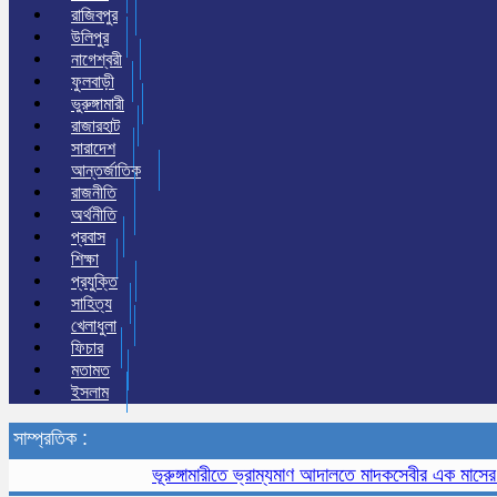
রাজিবপুর
উলিপুর
নাগেশ্বরী
ফুলবাড়ী
ভুরুঙ্গামারী
রাজারহাট
সারাদেশ
আন্তর্জাতিক
রাজনীতি
অর্থনীতি
প্রবাস
শিক্ষা
প্রযুক্তি
সাহিত্য
খেলাধুলা
ফিচার
মতামত
ইসলাম
সাম্প্রতিক :
ভূরুঙ্গামারীতে ভ্রাম্যমাণ আদালতে মাদকসেবীর এক মাসের কারাদণ