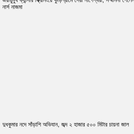
জরায়ুমুখ ক্যান্সার স্ক্রিনিংয়ে কুড়িগ্রামে সেরা নাগেশ্বরী, সম্মাননা পেলে
নার্স নাজমা
দুধকুমার নদে সাঁড়াশি অভিযান, জব্দ ২ হাজার ৫০০ মিটার চায়না জাল