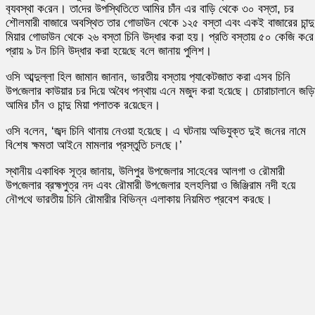
ব‌্যবস্থা ক‌রেন। তা‌দের উপ‌স্থি‌তি‌তে আমির চাঁন এর বাড়ি থেকে ৩০ বস্তা, চর
শৌলমারী বাজারে অব‌স্থিত তার গোডাউন থেকে ১২৫ বস্তা এবং একই বাজারের চান্দু
মিয়ার গোডাউন থেকে ২৬ বস্তা চি‌নি উদ্ধার করা হয়। প্রতি বস্তায় ৫০ কে‌জি ক‌রে
প্রায় ৯ টন চি‌নি উদ্ধার করা হয়ে‌ছে ব‌লে জানায় পু‌লিশ।
ওসি আব্দুল্লা হিল জামান জানান, ভারতীয় বস্তায় প‌্যা‌কেটজাত করা এসব চি‌নি
উপ‌জেলার কাউয়ার চর দি‌য়ে অ‌বৈধ পন্থায় এ‌নে মজুদ করা হ‌য়ে‌ছে। চোরাচালা‌নে জ‌ড়
আ‌মির চাঁন ও চান্দু মিয়া পলাতক র‌য়ে‌ছেন।
ও‌সি ব‌লেন, ‘জব্দ চি‌নি থানায় নেওয়া হ‌য়ে‌ছে। এ ঘটনায় অ‌ভিযুক্ত দুই জ‌নের না‌মে
‌বি‌শেষ ক্ষমতা আই‌নে মামলার প্রস্তু‌তি চল‌ছে।’
স্থানীয় একা‌ধিক সূত্র জানায়, উলিপুর উপজেলার সা‌হে‌বের আলগা ও রৌমারী
উপ‌জেলার ব্রহ্মপুত্র নদ এবং রৌমারী উপ‌জেলার হলহলিয়া ও জিঞ্জিরাম নদী হ‌য়ে
নৌ‌প‌থে ভারতীয় চিনি রৌমারীর বি‌ভিন্ন এলাকায় নিয়‌মিত প্রবেশ কর‌ছে।