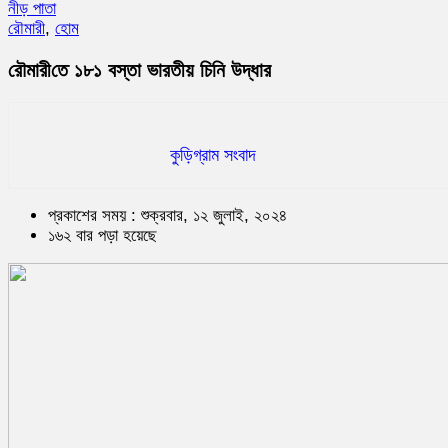
নীড় পাতা
রৌমারী
,
হোম
রৌমারী‌তে ১৮১ বস্তা ভারতীয় চি‌নি উদ্ধার
কুড়িগ্রাম সংবাদ
প্রকাশের সময় : শুক্রবার, ১২ জুলাই, ২০২৪
১৬২ বার পড়া হয়েছে