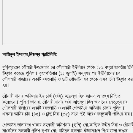
আমিনুল ইসলাম,নিজস্ব প্রতিনিধি:
কু‌ড়িগ্রা‌মের রৌমারী উপ‌জেলার চর শৌলমারী ইউ‌নিয়ন থে‌কে ১৮১ বস্তা ভারতীয় চি‌ন
উদ্ধার ক‌রে‌ছে পু‌লিশ। বৃহস্প‌তিবার (১১ জুলাই) সন্ধ‌্যার পর ইউ‌নিয়‌নের চর
শৌলমারী বাজারের এক‌টি বসতবা‌ড়ি ও দু‌টি গোডাউন ঘর থে‌কে এসব চি‌নি উদ্ধার ক‌র
হয়।
রৌমারী থানার অ‌ফিসার ইন চার্জ (ও‌সি) আব্দুল্লা হিল জামান এ তথ‌্য নি‌শ্চিত
ক‌রে‌ছেন। পু‌লিশ জানায়, রৌমারী থানার ও‌সি আব্দুল্লা হিল জামা‌নের নেতৃ‌ত্বে চর
শৌলমারী বাজা‌রের এক‌টি বসতবা‌ড়ি ও এক‌টি গোডাউ‌নে অ‌ভিযান চালায় পু‌লিশ।
এসময় আ‌মির চাঁন (৪৫) ও চান্দু মিয়া (৫৫) না‌মে দুই অ‌বৈধ মজুদকারী পা‌লি‌য়ে যায়।
গোডাউন তালাবদ্ধ থাকায় সহকারী ক‌মিশনার (ভূ‌মি) মো.আ‌ছিফ উদ্দীন মিয়া ও রৌমার
সা‌র্কেলের সহকারী পুলিশ সুপার মো. ম‌মিনুল ইসলাম ঘটনাস্থ‌লে গি‌য়ে তালা ভাঙার