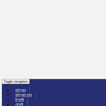
Toggle navigation
কুড়িগ্রাম
কুড়িগ্রাম সদর
চিলমারী
রৌমারী