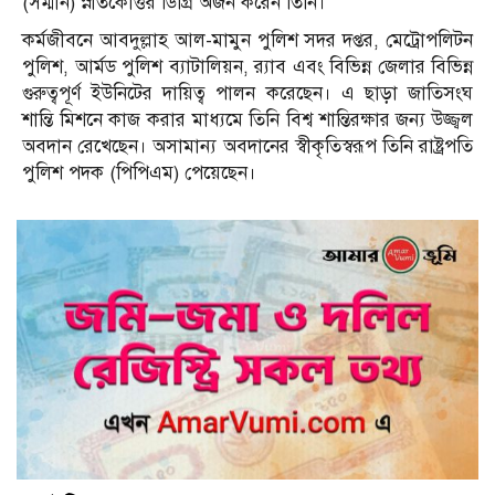
(সম্মান) স্নাতকোত্তর ডিগ্রি অর্জন করেন তিনি।
কর্মজীবনে আবদুল্লাহ আল-মামুন পুলিশ সদর দপ্তর, মেট্রোপলিটন
পুলিশ, আর্মড পুলিশ ব্যাটালিয়ন, র‌্যাব এবং বিভিন্ন জেলার বিভিন্ন
গুরুত্বপূর্ণ ইউনিটের দায়িত্ব পালন করেছেন। এ ছাড়া জাতিসংঘ
শান্তি মিশনে কাজ করার মাধ্যমে তিনি বিশ্ব শান্তিরক্ষার জন্য উজ্জ্বল
অবদান রেখেছেন। অসামান্য অবদানের স্বীকৃতিস্বরূপ তিনি রাষ্ট্রপতি
পুলিশ পদক (পিপিএম) পেয়েছেন।