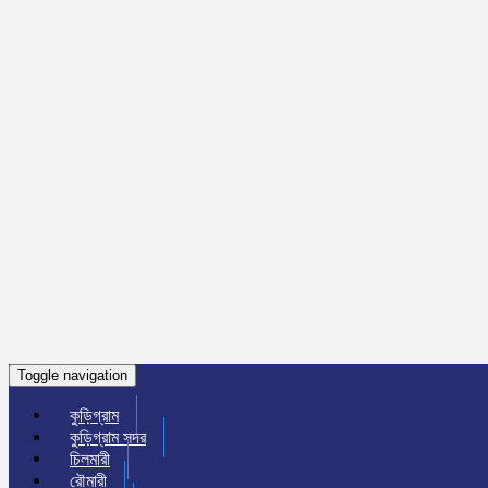
Toggle navigation
কুড়িগ্রাম
কুড়িগ্রাম সদর
চিলমারী
রৌমারী