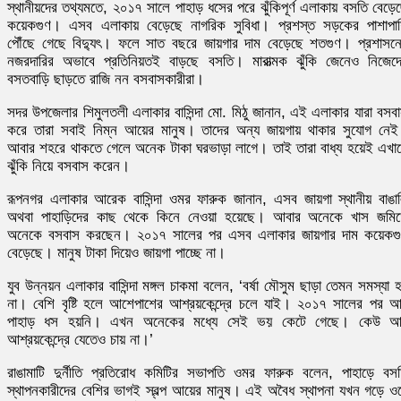
স্থানীয়দের তথ্যমতে, ২০১৭ সালে পাহাড় ধসের পরে ঝুঁকিপূর্ণ এলাকায় বসতি বেড়ে
কয়েকগুণ। এসব এলাকায় বেড়েছে নাগরিক সুবিধা। প্রশস্ত সড়কের পাশাপা
পৌঁছে গেছে বিদ্যুৎ। ফলে সাত বছরে জায়গার দাম বেড়েছে শতগুণ। প্রশাসন
নজরদারির অভাবে প্রতিনিয়তই বাড়ছে বসতি। মারাত্মক ঝুঁকি জেনেও নিজেদ
বসতবাড়ি ছাড়তে রাজি নন বসবাসকারীরা।
সদর উপজেলার শিমুলতলী এলাকার বাসিন্দা মো. মিঠু জানান, এই এলাকার যারা বসব
করে তারা সবাই নিম্ন আয়ের মানুষ। তাদের অন্য জায়গায় থাকার সুযোগ নে
আবার শহরে থাকতে গেলে অনেক টাকা ঘরভাড়া লাগে। তাই তারা বাধ্য হয়েই এখা
ঝুঁকি নিয়ে বসবাস করেন।
রূপনগর এলাকার আরেক বাসিন্দা ওমর ফারুক জানান, এসব জায়গা স্থানীয় বাঙা
অথবা পাহাড়িদের কাছ থেকে কিনে নেওয়া হয়েছে। আবার অনেকে খাস জমি
অনেকে বসবাস করছেন। ২০১৭ সালের পর এসব এলাকার জায়গার দাম কয়েকগ
বেড়েছে। মানুষ টাকা দিয়েও জায়গা পাচ্ছে না।
যুব উন্নয়ন এলাকার বাসিন্দা মঙ্গল চাকমা বলেন, ‘বর্ষা মৌসুম ছাড়া তেমন সমস্যা 
না। বেশি বৃষ্টি হলে আশেপাশের আশ্রয়কেন্দ্রে চলে যাই। ২০১৭ সালের পর 
পাহাড় ধস হয়নি। এখন অনেকের মধ্যে সেই ভয় কেটে গেছে। কেউ আ
আশ্রয়কেন্দ্রে যেতেও চায় না।’
রাঙামাটি দুর্নীতি প্রতিরোধ কমিটির সভাপতি ওমর ফারুক বলেন, পাহাড়ে বস
স্থাপনকারীদের বেশির ভাগই স্বল্প আয়ের মানুষ। এই অবৈধ স্থাপনা যখন গড়ে ও