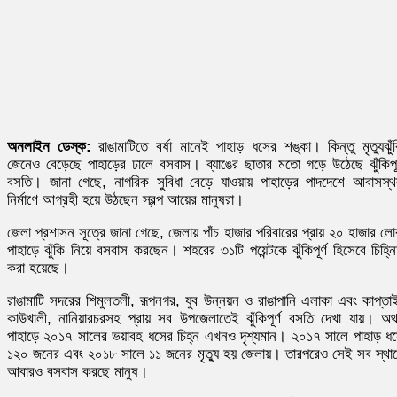
অনলাইন ডেস্ক:
রাঙামাটিতে বর্ষা মানেই পাহাড় ধসের শঙ্কা। কিন্তু মৃত্যুঝুঁ
জেনেও বেড়েছে পাহাড়ের ঢালে বসবাস। ব্যাঙের ছাতার মতো গড়ে উঠেছে ঝুঁকিপূর
বসতি। জানা গেছে, নাগরিক সুবিধা বেড়ে যাওয়ায় পাহাড়ের পাদদেশে আবাসস্
নির্মাণে আগ্রহী হয়ে উঠছেন স্বল্প আয়ের মানুষরা।
জেলা প্রশাসন সূত্রে জানা গেছে, জেলায় পাঁচ হাজার পরিবারের প্রায় ২০ হাজার ল
পাহাড়ে ঝুঁকি নিয়ে বসবাস করছেন। শহরের ৩১টি পয়েন্টকে ঝুঁকিপূর্ণ হিসেবে চিহ্ন
করা হয়েছে।
রাঙামাটি সদরের শিমুলতলী, রূপনগর, যুব উন্নয়ন ও রাঙাপানি এলাকা এবং কাপ্তা
কাউখালী, নানিয়ারচরসহ প্রায় সব উপজেলাতেই ঝুঁকিপূর্ণ বসতি দেখা যায়। অ
পাহাড়ে ২০১৭ সালের ভয়াবহ ধসের চিহ্ন এখনও দৃশ্যমান। ২০১৭ সালে পাহাড় ধ
১২০ জনের এবং ২০১৮ সালে ১১ জনের মৃত্যু হয় জেলায়। তারপরেও সেই সব স্থা
আবারও বসবাস করছে মানুষ।