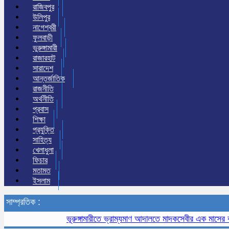
রাজিবপুর
উলিপুর
নাগেশ্বরী
ফুলবাড়ী
ভুরুঙ্গামারী
রাজারহাট
সারাদেশ
আন্তর্জাতিক
রাজনীতি
অর্থনীতি
প্রবাস
শিক্ষা
প্রযুক্তি
সাহিত্য
খেলাধুলা
ফিচার
মতামত
ইসলাম
সাম্প্রতিক :
ভূরুঙ্গামারীতে ভ্রাম্যমাণ আদালতে মাদকসেবীর এক মাসের কারাদণ্