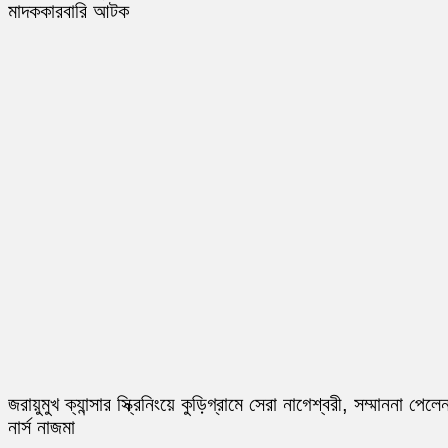
মাদককারবারি আটক
জরায়ুমুখ ক্যান্সার স্ক্রিনিংয়ে কুড়িগ্রামে সেরা নাগেশ্বরী, সম্মাননা পেলে
নার্স নাজমা