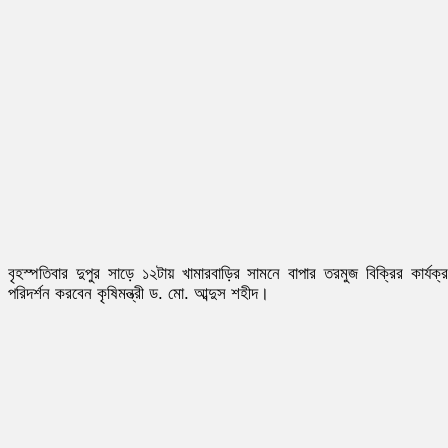
বৃহস্পতিবার দুপুর সাড়ে ১২টায় খামারবাড়ির সামনে বাপার তরমুজ বিক্রির কার্যক্
পরিদর্শন করবেন কৃষিমন্ত্রী ড. মো. আব্দুস শহীদ।