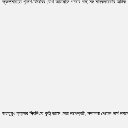
ভূরুঙ্গামারীতে পুলিশ-বিজিবির যৌথ অভিযানে গাঁজার গাছ সহ মাদককারবারি আটক
জরায়ুমুখ ক্যান্সার স্ক্রিনিংয়ে কুড়িগ্রামে সেরা নাগেশ্বরী, সম্মাননা পেলেন নার্স নাজম