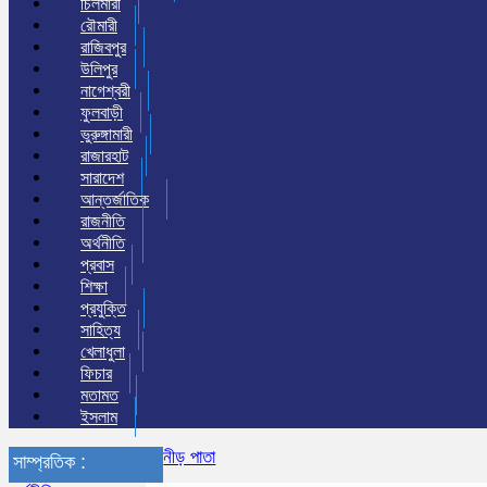
চিলমারী
রৌমারী
রাজিবপুর
উলিপুর
নাগেশ্বরী
ফুলবাড়ী
ভুরুঙ্গামারী
রাজারহাট
সারাদেশ
আন্তর্জাতিক
রাজনীতি
অর্থনীতি
প্রবাস
শিক্ষা
প্রযুক্তি
সাহিত্য
খেলাধুলা
ফিচার
মতামত
ইসলাম
নীড় পাতা
সাম্প্রতিক :