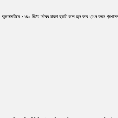
ভূরুঙ্গামারীতে ১৭৪০ মিটার অবৈধ চায়না দুয়ারী জাল জব্দ করে ধ্বংস করল প্রশাস