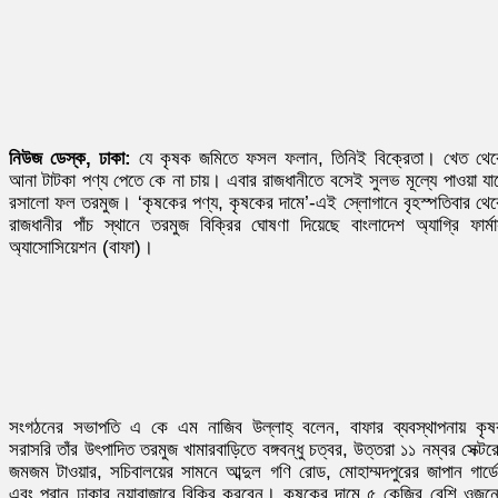
নিউজ ডেস্ক, ঢাকা:
যে কৃষক জমিতে ফসল ফলান, তিনিই বিক্রেতা। খেত থে
আনা টাটকা পণ্য পেতে কে না চায়। এবার রাজধানীতে বসেই সুলভ মূল্যে পাওয়া যা
রসালো ফল তরমুজ। ‘কৃষকের পণ্য, কৃষকের দামে’-এই স্লোগানে বৃহস্পতিবার থে
রাজধানীর পাঁচ স্থানে তরমুজ বিক্রির ঘোষণা দিয়েছে বাংলাদেশ অ্যাগ্রি ফার্মার
অ্যাসোসিয়েশন (বাফা)।
সংগঠনের সভাপতি এ কে এম নাজিব উল্লাহ্ বলেন, বাফার ব্যবস্থাপনায় কৃ
সরাসরি তাঁর উৎপাদিত তরমুজ খামারবাড়িতে বঙ্গবন্ধু চত্বর, উত্তরা ১১ নম্বর সেক্টর
জমজম টাওয়ার, সচিবালয়ের সামনে আব্দুল গণি রোড, মোহাম্মদপুরের জাপান গার্ড
এবং পুরান ঢাকার নয়াবাজারে বিক্রি করবেন। কৃষকের দামে ৫ কেজির বেশি ওজন