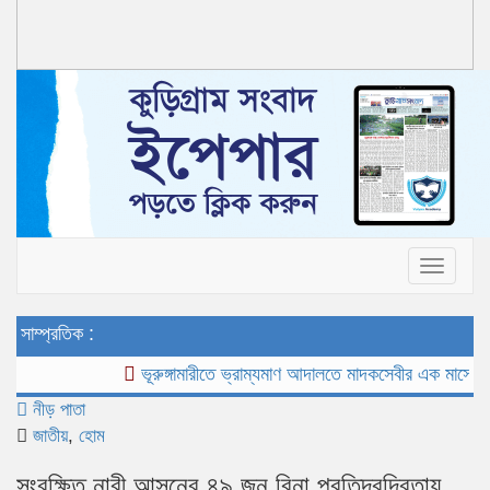
Toggle
navigat
সাম্প্রতিক :
ভূরুঙ্গামারীতে ভ্রাম্যমাণ আদালতে মাদকসেবীর এক মাসের কারাদণ্
নীড় পাতা
জাতীয়
,
হোম
সংরক্ষিত নারী আসনের ৪৯ জন বিনা প্রতিদ্বন্দ্বিতায়