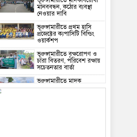
ভূরুঙ্গামারীতে মাদকবিরোধী
মানববন্ধন, কঠোর ব্যবস্থা
নেওয়ার দাবি
ভূরুঙ্গামারীতে প্রথম হাসি
প্রজেক্টের ক্যপাসিটি বিল্ডিং
ওয়ার্কশপ
ভূরুঙ্গামারীতে বৃক্ষরোপণ ও
চারা বিতরণ, পরিবেশ রক্ষায়
সচেতনতার বার্তা
ভূরুঙ্গামারীতে মাদক
প্রতিরোধে মানববন্ধন
ভূরুঙ্গামারীতে ১৭৪০ মিটার
অবৈধ চায়না দুয়ারী জাল জব্দ
করে ধ্বংস করল প্রশাসন