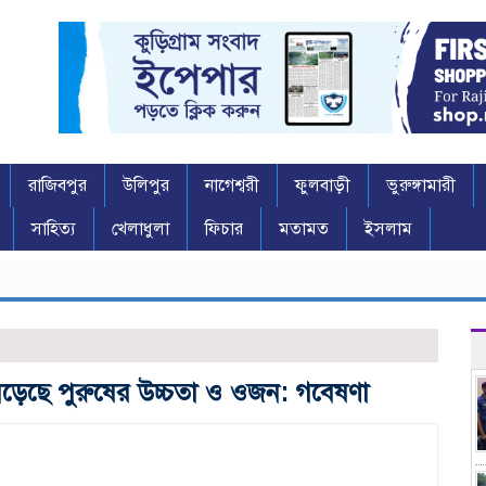
রাজিবপুর
উলিপুর
নাগেশ্বরী
ফুলবাড়ী
ভুরুঙ্গামারী
সাহিত্য
খেলাধুলা
ফিচার
মতামত
ইসলাম
বেড়েছে পুরুষের উচ্চতা ও ওজন: গবেষণা