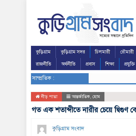
কুড়িগ্রাম
কুড়িগ্রাম সদর
চিলমারী
রৌমারী
রাজনীতি
অর্থনীতি
প্রবাস
শিক্ষা
প্রযুক্তি
সাম্প্রতিক :
নীড় পাতা
আন্তর্জাতিক
,
হোম
গত এক শতাব্দীতে নারীর চেয়ে দ্বিগুণ 
কুড়িগ্রাম সংবাদ