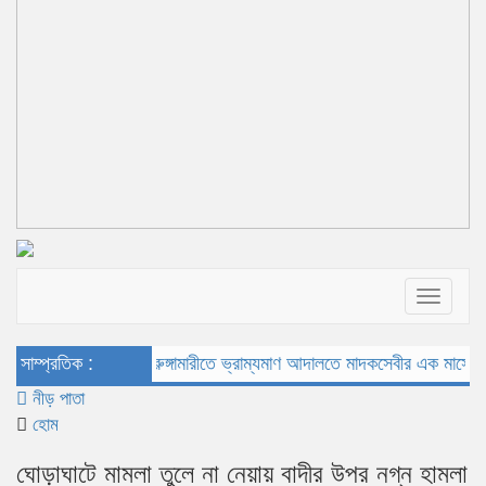
Toggle
navigat
সাম্প্রতিক :
ভূরুঙ্গামারীতে ভ্রাম্যমাণ আদালতে মাদকসেবীর এক মাসের কারা
নীড় পাতা
হোম
ঘোড়াঘাটে মামলা তুলে না নেয়ায় বাদীর উপর নগ্ন হামলা