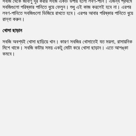
সবজি থেকে জীবাণু দূর করার সহজ একটি উপায় হলো লবণ-পানি। এজন্য প্রথমে
সবজিগুলো পরিষ্কার পানিতে ধুয়ে ফেলুন। শুধু এই কাজ করলেই হবে না। এরপর
লবণ-পানিতে সবজিগুলো ভিজিয়ে রাখতে হবে। এরপর আবার পরিষ্কার পানিতে ধুয়ে
রান্না করুন।
খোসা ছাড়ান
সবজি অবশ্যই খোসা ছাড়িয়ে খান। কারণ সবজির খোসাতেই যত ময়লা, রাসায়নিক
মিশে থাকে। সবজি কাটার সময় একটু মোটা করে খোসা ছাড়ান। এতে আশঙ্কা
কমবে।