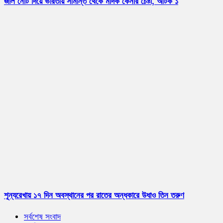
জাল নোট দিয়ে ভারতীয় সীমান্ত থেকে মাদক কেনার চেষ্টা, আটক ১
শূন্যরেখায় ১৭ দিন অবস্থানের পর রাতের অন্ধকারে উধাও তিন তরুণ
সর্বশেষ সংবাদ