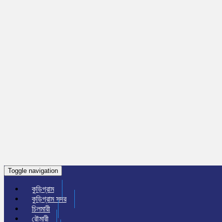
Toggle navigation
কুড়িগ্রাম
কুড়িগ্রাম সদর
চিলমারী
রৌমারী