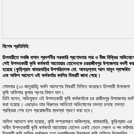
বিশেষ প্রতিনিধি:
চিলমারীতে সবজি বাগান প্রদর্শনীর সরকারি প্রণোদনার সার ও বীজ বিক্রির অভিযোগ
সেই উপসহকারী কৃষি কর্মকর্তা আতোয়ার হোসেনকে চররাজীবপুর উপজেলায় বদলী কর
হয়েছে।কুড়িগ্রাম খামারবাড়ির উপপরিচালক মো. আবদুল্লাহ আল মামুন স্বাক্ষরিত
এক অফিস আদেশে ওই কর্মকর্তার বদলির বিষয়টি জানা গেছে।
সোমবার (১৩ জানুয়ারি) বদলি আদেশের বিষয়টি নিশ্চিত করেছেন চিলমারী উপজেলা
কৃষি অফিসার কুমার প্রণয় বিষাণ দাস।
তিনি বলেন, অভিযুক্ত ওই উপসহকারী কৃষি কর্মকর্তাকে চর রাজীবপুর উপজেলায় বদল
করা হয়েছে। এছাড়াও তার বিরুদ্ধে আনিতো অভিযোগের তদন্ত চলছে তদন্ত
প্রক্রিয়া শেষ হলে প্রয়োজনীয় ব্যবস্থা গ্রহণ করা হবে।
অফিস আদেশে বলা হয়েছে, কৃষি সম্প্রসারণ অধিদপ্তর, খামারবাড়ি, কুড়িগ্রাম এর
অধীন উপসহকারী কৃষি কর্মকর্তা আতোয়ার হোসেন একই বেতন স্কেল ও পদ মর্যাদায়
চিলমারী কৃষি অফিস কর্মস্থল হতে চররাজিবপুর উপজেলা কৃষি অফিসে উল্লেখিত