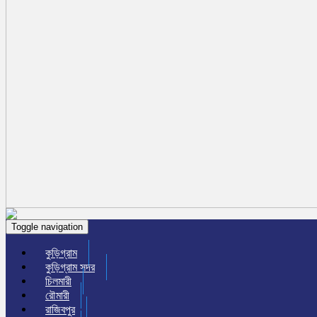
Toggle navigation
কুড়িগ্রাম
কুড়িগ্রাম সদর
চিলমারী
রৌমারী
রাজিবপুর