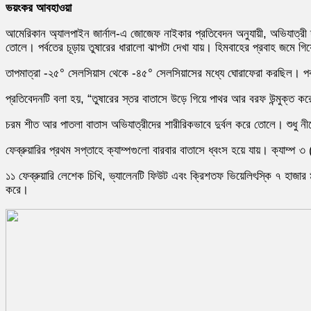
ভয়ংকর আবহাওয়া
আমেরিকান অ্যালপাইন জার্নাল-এ জোজেফ নাইকার প্রতিবেদন অনুযায়ী, অভিযাত্রী 
তোলে। পর্বতের চূড়ায় তুষারের ধারালো ঝাপটা দেখা যায়। হিমবাহের প্রবাহ জমে
তাপমাত্রা -২৫° সেলসিয়াস থেকে -৪৫° সেলসিয়াসের মধ্যে ঘোরাফেরা করছিল। পর্
প্রতিবেদনটি বলা হয়, “তুষারের স্তর বাতাসে উড়ে গিয়ে পাথর আর বরফ উন্মুক্ত কর
চরম শীত আর পাতলা বাতাস অভিযাত্রীদের শারীরিকভাবে দুর্বল করে তোলে। শুধু নীচ
ফেব্রুয়ারির প্রথম সপ্তাহে ক্যাম্পগুলো বারবার বাতাসে ধ্বংস হয়ে যায়। ক্যাম্
১১ ফেব্রুয়ারি লেশেক চিখি, ভ্যালেনটি ফিউট এবং ক্রিশতফ ভিয়েলিৎস্কি ৭ হাজার
করে।