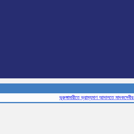
ভূরুঙ্গামারীতে ভ্রাম্যমাণ আদালতে মাদকসেবীর এক ম