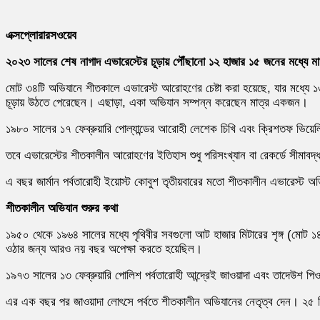
এক্সপ্লোরারসওয়েব
২০২৩ সালের শেষ নাগাদ এভারেস্টের চূড়ায় পৌঁছানো ১২ হাজার ১৫ জনের মধ্যে ম
মোট ৩৪টি অভিযানে শীতকালে এভারেস্ট আরোহণের চেষ্টা করা হয়েছে, যার মধ্যে ১
চূড়ায় উঠতে পেরেছেন। এছাড়া, একা অভিযান সম্পন্ন করেছেন মাত্র একজন।
১৯৮০ সালের ১৭ ফেব্রুয়ারি পোল্যান্ডের আরোহী লেশেক চিখি এবং ক্রিশতফ ভিয়
তবে এভারেস্টের শীতকালীন আরোহণের ইতিহাস শুধু পরিসংখ্যান বা রেকর্ডে সীমাব
এ বছর জার্মান পর্বতারোহী ইয়োস্ট কোবুশ তৃতীয়বারের মতো শীতকালীন এভারেস্
শীতকালীন অভিযান শুরুর কথা
১৯৫০ থেকে ১৯৬৪ সালের মধ্যে পৃথিবীর সবগুলো আট হাজার মিটারের শৃঙ্গ (মোট
ওঠার জন্য আরও নয় বছর অপেক্ষা করতে হয়েছিল।
১৯৭৩ সালের ১৩ ফেব্রুয়ারি পোলিশ পর্বতারোহী আন্দ্রেই জাওয়াদা এবং তাদেউশ পিওত্রো
এর এক বছর পর জাওয়াদা লোৎসে পর্বতে শীতকালীন অভিযানের নেতৃত্ব দেন। ২৫ ডি