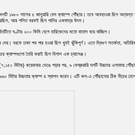
দলটি ১৯৮০ সালের ৫ জানুয়ারি বেস ক্যাম্পে পৌঁছায়। তবে আবহাওয়া ছিল অত্যন্ত 
 গিয়েছিল, আর গলিত বরফই ছিল পানির একমাত্র উৎস।
বতটিতে ঘণ্টায় ২০০ কিমি বেগে হারিকেনের মতো বাতাস বয়ে যাচ্ছিল।
ে দেয়। বরফে ঢাকা পথ পার হওয়া ছিল খুবই ঝুঁকিপূর্ণ। এতে দ্বিগুণ সতর্কতা, অতি
ের ক্যাম্পগুলো তৈরি করাই ছিল বিশাল এক চ্যালেঞ্জ।
প ৩ (৭,১৫০ মিটার) কয়েকবার ভেঙে পড়ার পর, ৯ ফেব্রুয়ারি দলটি উচ্চতর এলাকায় পৌঁছ
 ৯৬০ মিটার উচ্চতায় ক্যাম্প ৪ স্থাপন করেন। এটি কল-এ পৌঁছানোর ঠিক নীচের ঢালে