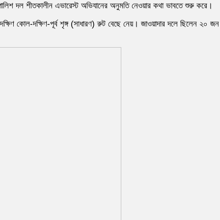
োলিশ দল শীতকালীন এভারেস্ট অভিযানের অনুমতি নেওয়ার কথা ভাবতে শুরু করে।
ক্ষিণ কোল-দক্ষিণ-পূর্ব শৃঙ্গ (সাধারণ) রুট বেছে নেয়। জাওয়াদার দলে ছিলেন ২০ জন