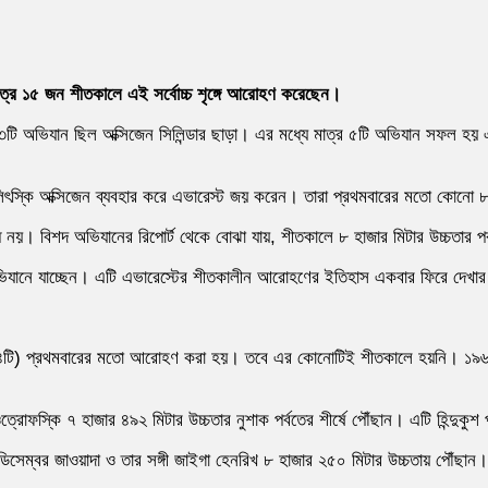
াত্র ১৫ জন শীতকালে এই সর্বোচ্চ শৃঙ্গে আরোহণ করেছেন।
৩টি অভিযান ছিল অক্সিজেন সিলিন্ডার ছাড়া। এর মধ্যে মাত্র ৫টি অভিযান সফল হয় এ
েলিৎস্কি অক্সিজেন ব্যবহার করে এভারেস্ট জয় করেন। তারা প্রথমবারের মতো কোনো
দ্ধ নয়। বিশদ অভিযানের রিপোর্ট থেকে বোঝা যায়, শীতকালে ৮ হাজার মিটার উচ্চতা
ট অভিযানে যাচ্ছেন। এটি এভারেস্টের শীতকালীন আরোহণের ইতিহাস একবার ফিরে দেখ
 ১৪টি) প্রথমবারের মতো আরোহণ করা হয়। তবে এর কোনোটিই শীতকালে হয়নি। ১৯৬৪ স
ফস্কি ৭ হাজার ৪৯২ মিটার উচ্চতার নুশাক পর্বতের শীর্ষে পৌঁছান। এটি হিন্দুকুশ পর্ব
সেম্বর জাওয়াদা ও তার সঙ্গী জাইগা হেনরিখ ৮ হাজার ২৫০ মিটার উচ্চতায় পৌঁছা