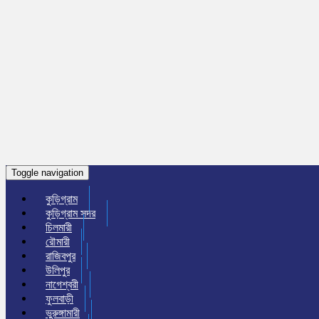
Toggle navigation
কুড়িগ্রাম
কুড়িগ্রাম সদর
চিলমারী
রৌমারী
রাজিবপুর
উলিপুর
নাগেশ্বরী
ফুলবাড়ী
ভুরুঙ্গামারী