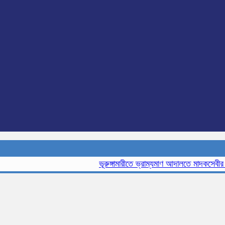
ভূরুঙ্গামারীতে ভ্রাম্যমাণ আদালতে মাদকসেবীর এক ম