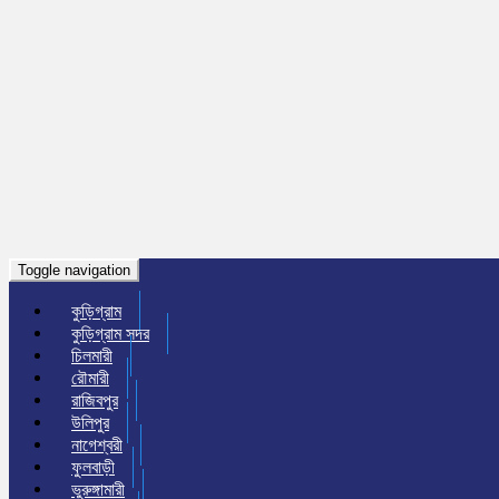
Toggle navigation
কুড়িগ্রাম
কুড়িগ্রাম সদর
চিলমারী
রৌমারী
রাজিবপুর
উলিপুর
নাগেশ্বরী
ফুলবাড়ী
ভুরুঙ্গামারী