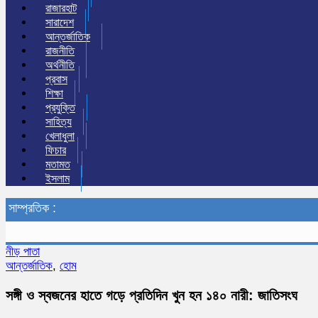
রাজারহাট
সারাদেশ
আন্তর্জাতিক
রাজনীতি
অর্থনীতি
প্রবাস
শিক্ষা
প্রযুক্তি
সাহিত্য
খেলাধুলা
ফিচার
মতামত
ইসলাম
সাম্প্রতিক :
নীড় পাতা
আন্তর্জাতিক
,
হোম
সঙ্গী ও স্বজনের হাতে গড়ে প্রতিদিন খুন হন ১৪০ নারী: জাতিসংঘ