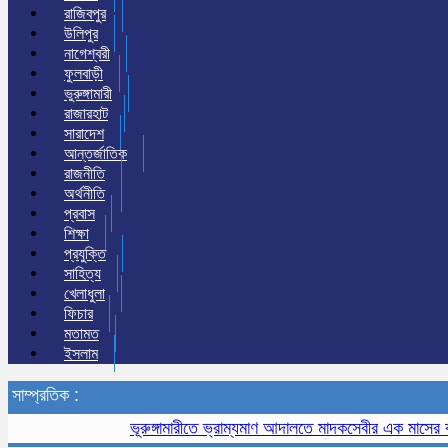
রাজিবপুর
উলিপুর
নাগেশ্বরী
ফুলবাড়ী
ভুরুঙ্গামারী
রাজারহাট
সারাদেশ
আন্তর্জাতিক
রাজনীতি
অর্থনীতি
প্রবাস
শিক্ষা
প্রযুক্তি
সাহিত্য
খেলাধুলা
ফিচার
মতামত
ইসলাম
সাম্প্রতিক :
ভূরুঙ্গামারীতে ভ্রাম্যমাণ আদালতে মাদকসেবীর এক মাসের কারাদণ্