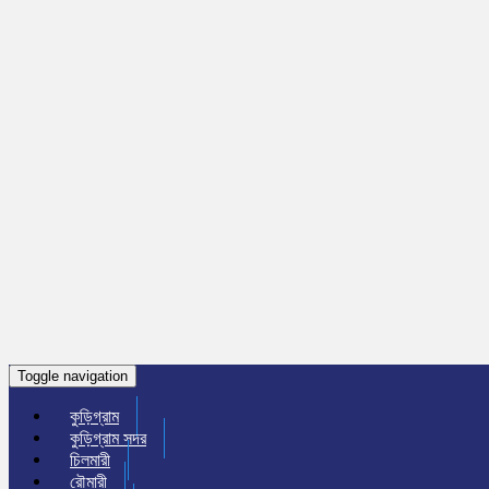
Toggle navigation
কুড়িগ্রাম
কুড়িগ্রাম সদর
চিলমারী
রৌমারী