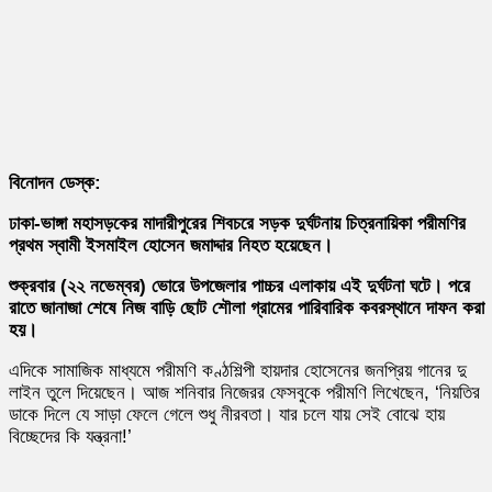
বিনোদন ডেস্ক:
ঢাকা-ভাঙ্গা মহাসড়কের মাদারীপুরের শিবচরে সড়ক দুর্ঘটনায় চিত্রনায়িকা পরীমণির
প্রথম স্বামী ইসমাইল হোসেন জমাদ্দার নিহত হয়েছেন।
শুক্রবার (২২ নভেম্বর) ভোরে উপজেলার পাচ্চর এলাকায় এই দুর্ঘটনা ঘটে। পরে
রাতে জানাজা শেষে নিজ বাড়ি ছোট শৌলা গ্রামের পারিবারিক কবরস্থানে দাফন করা
হয়।
এদিকে সামাজিক মাধ্যমে পরীমণি কণ্ঠশিল্পী হায়দার হোসেনের জনপ্রিয় গানের দু
লাইন তুলে দিয়েছেন। আজ শনিবার নিজেরর ফেসবুকে পরীমণি লিখেছেন, ‘নিয়তির
ডাকে দিলে যে সাড়া ফেলে গেলে শুধু নীরবতা। যার চলে যায় সেই বোঝে হায়
বিচ্ছেদের কি যন্ত্রনা!’