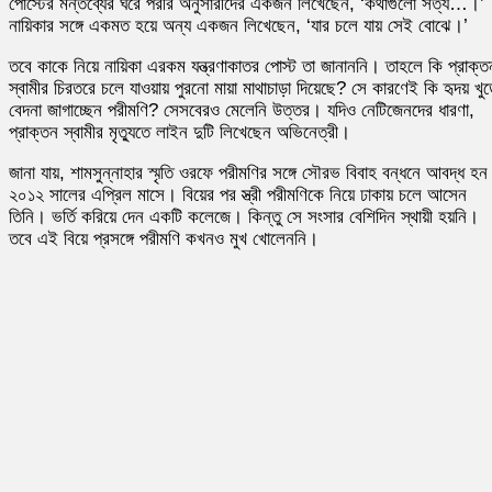
পোস্টের মন্তব্যের ঘরে পরীর অনুসারীদের একজন লিখেছেন, ‘কথাগুলো সত্য…।’
নায়িকার সঙ্গে একমত হয়ে অন্য একজন লিখেছেন, ‘যার চলে যায় সেই বোঝে।’
তবে কাকে নিয়ে নায়িকা এরকম যন্ত্রণাকাতর পোস্ট তা জানাননি। তাহলে কি প্রাক্ত
স্বামীর চিরতরে চলে যাওয়ায় পুরনো মায়া মাথাচাড়া দিয়েছে? সে কারণেই কি হৃদয় খু
বেদনা জাগাচ্ছেন পরীমণি? সেসবেরও মেলেনি উত্তর। যদিও নেটিজেনদের ধারণা,
প্রাক্তন স্বামীর মৃত্যুতে লাইন দুটি লিখেছেন অভিনেত্রী।
জানা যায়, শামসুন্নাহার স্মৃতি ওরফে পরীমণির সঙ্গে সৌরভ বিবাহ বন্ধনে আবদ্ধ হন
২০১২ সালের এপ্রিল মাসে। বিয়ের পর স্ত্রী পরীমণিকে নিয়ে ঢাকায় চলে আসেন
তিনি। ভর্তি করিয়ে দেন একটি কলেজে। কিন্তু সে সংসার বেশিদিন স্থায়ী হয়নি।
তবে এই বিয়ে প্রসঙ্গে পরীমণি কখনও মুখ খোলেননি।