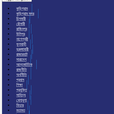
কুড়িগ্রাম
কুড়িগ্রাম সদর
চিলমারী
রৌমারী
রাজিবপুর
উলিপুর
নাগেশ্বরী
ফুলবাড়ী
ভুরুঙ্গামারী
রাজারহাট
সারাদেশ
আন্তর্জাতিক
রাজনীতি
অর্থনীতি
প্রবাস
শিক্ষা
প্রযুক্তি
সাহিত্য
খেলাধুলা
ফিচার
মতামত