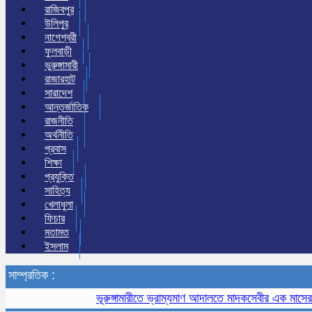
রাজিবপুর
উলিপুর
নাগেশ্বরী
ফুলবাড়ী
ভুরুঙ্গামারী
রাজারহাট
সারাদেশ
আন্তর্জাতিক
রাজনীতি
অর্থনীতি
প্রবাস
শিক্ষা
প্রযুক্তি
সাহিত্য
খেলাধুলা
ফিচার
মতামত
ইসলাম
সাম্প্রতিক :
ভূরুঙ্গামারীতে ভ্রাম্যমাণ আদালতে মাদকসেবীর এক মাসের কারাদণ