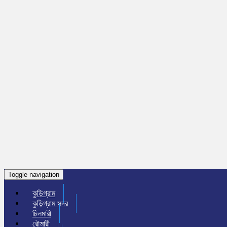
Toggle navigation
কুড়িগ্রাম
কুড়িগ্রাম সদর
চিলমারী
রৌমারী