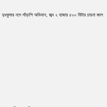
দুধকুমার নদে সাঁড়াশি অভিযান, জব্দ ২ হাজার ৫০০ মিটার চায়না জাল