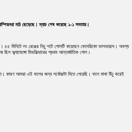
চ্যাম্পিয়নরা মাঠ ছেড়েছে। ম্যাচ শেষ করেছে ১-১ সমতায়।
ুয়ে। ৫৫ মিনিটে লং রেঞ্জের নিচু শটে গোলটি করেছেন ফেদেরিকো ভালভারদে। অবশ্য
ছিল ফ্ল্যামেঙ্গো মিডফিল্ডারের প্রথম আন্তর্জাতিক গোল।
বিত। কারণ আমরা এই ফলের জন্য সর্বোচ্চটা দিতে পেরেছি। ফলে মাথা উঁচু করেই