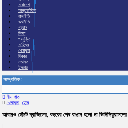
সারাদেশ
আন্তর্জাতিক
রাজনীতি
অর্থনীতি
প্রবাস
শিক্ষা
প্রযুক্তি
সাহিত্য
খেলাধুলা
ফিচার
মতামত
ইসলাম
সাম্প্রতিক :
নীড় পাতা
খেলাধুলা
,
হোম
আবারও হোঁচট ব্রাজিলের, বছরের শেষ রাঙান হলো না ভিনিসিয়ুয়াসদের