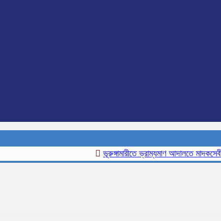
ভূরুঙ্গামারীতে ভ্রাম্যমাণ আদালতে মাদকসেবীর এক