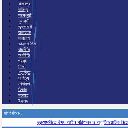
রাজিবপুর
উলিপুর
নাগেশ্বরী
ফুলবাড়ী
ভুরুঙ্গামারী
রাজারহাট
সারাদেশ
আন্তর্জাতিক
রাজনীতি
অর্থনীতি
প্রবাস
শিক্ষা
প্রযুক্তি
সাহিত্য
খেলাধুলা
ফিচার
মতামত
ইসলাম
সাম্প্রতিক :
ভূরুঙ্গামারীতে ঔষধ আইন পরিপালন ও অ্যান্টিবায়োটিক নিয়ে সচেত