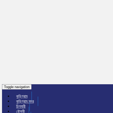
Toggle navigation
কুড়িগ্রাম
কুড়িগ্রাম সদর
চিলমারী
রৌমারী