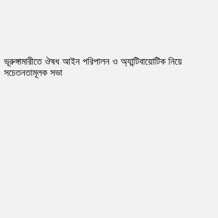
ভূরুঙ্গামারীতে ঔষধ আইন পরিপালন ও অ্যান্টিবায়োটিক নিয়ে
সচেতনতামূলক সভা