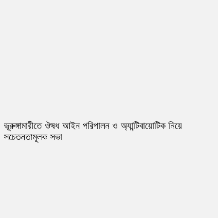
ভূরুঙ্গামারীতে ঔষধ আইন পরিপালন ও অ্যান্টিবায়োটিক নিয়ে
সচেতনতামূলক সভা