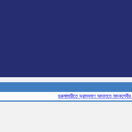
ভূরুঙ্গামারীতে ভ্রাম্যমাণ আদালতে মাদকসেবীর এক ম