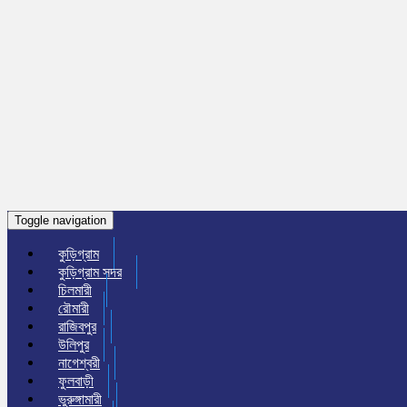
Toggle navigation
কুড়িগ্রাম
কুড়িগ্রাম সদর
চিলমারী
রৌমারী
রাজিবপুর
উলিপুর
নাগেশ্বরী
ফুলবাড়ী
ভুরুঙ্গামারী