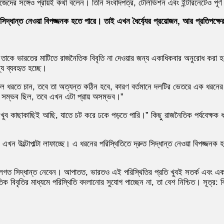
দের সঙ্গেও প্রায়ই কথা বলেন। তিনি সংবাদপত্র, টেলিভিশন এবং ইন্টারনেটেও পূর্ণ
ত সিদ্ধান্ত নেওয়া বিপজ্জনক হতে পারে। তাই এখন ধৈর্য্যের প্রয়োজন, আর প্রতিপক্
, তাকে ভারতের মাটিতে রাজনৈতিক বিবৃতি না দেওয়ার জন্য একাধিকবার অনুরোধ করা 
য ব্যবহৃত হচ্ছে।
হাল ধরতে চান, তবে তা অত্যন্ত কঠিন হবে, কারণ বর্তমানে দলটির ভেতরে এক ধরনের
 সম্ভব ছিল, তবে এখন এটা প্রায় অসম্ভব।”
ব কাছাকাছিই আছি, যাতে চট করে ঢকে পড়তে পারি।” কিছু রাজনৈতিক পর্যবেক্ষক ধা
 এখন উল্টোপাল্টা লাফাচ্ছে। এ ধরনের পরিস্থিতিতে দ্রুত সিদ্ধান্ত নেওয়া বিপজ্জনক
ত সিদ্ধান্ত নেবেন। আপাতত, ভারতও এই পরিস্থিতির প্রতি খুবই সতর্ক এবং একশ
 বিবৃতির মাধ্যমে পরিস্থিতি বদলানোর সুযোগ পাচ্ছেন না, তা বেশ নিশ্চিত। সূত্র: ব